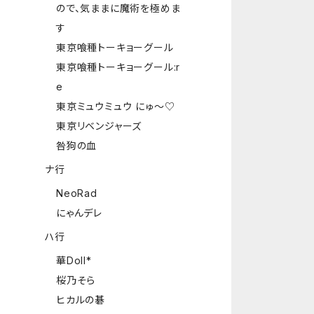
ので、気ままに魔術を極めま
す
東京喰種トーキョーグール
東京喰種トーキョーグール:r
e
東京ミュウミュウ にゅ～♡
東京リベンジャーズ
咎狗の血
ナ行
NeoRad
にゃんデレ
ハ行
華Doll*
桜乃そら
ヒカルの碁