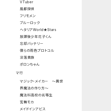
VTuber
風都探偵
フリモメン
ブルーロック
ヘタリアWorld★Stars
放課後少年花子くん
忘却バッテリー
僕らの雨色プロトコル
没落貴族
ポロンちゃん
マ行
マジック・メイカー ～異世
界魔法の作り方～
魔法科高校の劣等生
宮舞モカ
メイドインアビス