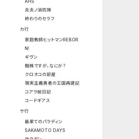
AHS
炎炎ノ消防隊
終わりのセラフ
カ行
家庭教師ヒットマンREBOR
N!
ギヴン
蜘蛛ですが、なにか？
クロネコの部屋
現実主義勇者の王国再建記
コアラ絵日記
コードギアス
サ行
最果てのパラディン
SAKAMOTO DAYS
サクガン