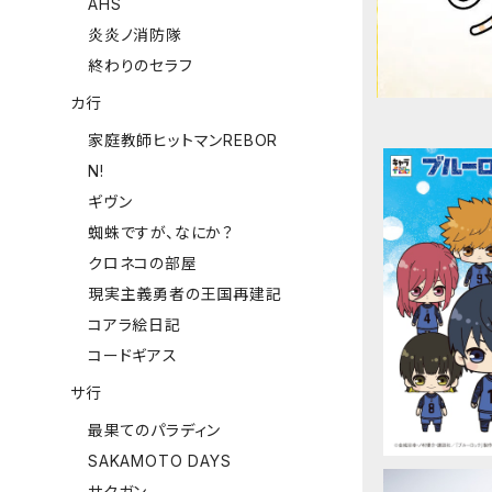
AHS
炎炎ノ消防隊
終わりのセラフ
カ行
家庭教師ヒットマンREBOR
N!
ギヴン
蜘蛛ですが、なにか？
クロネコの部屋
【ブルーロ
現実主義勇者の王国再建記
コアラ絵日記
コードギアス
サ行
最果てのパラディン
SAKAMOTO DAYS
サクガン