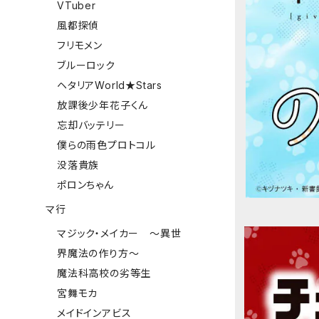
VTuber
風都探偵
フリモメン
ブルーロック
ヘタリアWorld★Stars
放課後少年花子くん
忘却バッテリー
僕らの雨色プロトコル
没落貴族
ポロンちゃん
マ行
マジック・メイカー ～異世
界魔法の作り方～
魔法科高校の劣等生
宮舞モカ
メイドインアビス