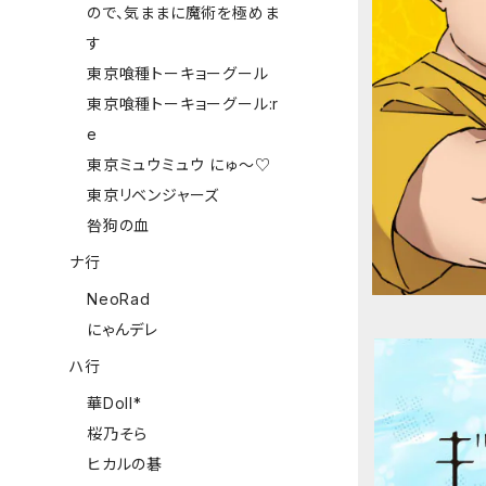
ので、気ままに魔術を極めま
す
東京喰種トーキョーグール
東京喰種トーキョーグール:r
e
東京ミュウミュウ にゅ～♡
東京リベンジャーズ
咎狗の血
ナ行
NeoRad
にゃんデレ
ハ行
華Doll*
桜乃そら
ヒカルの碁