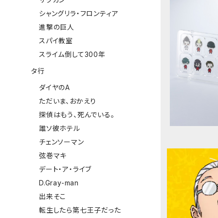
シャングリラ・フロンティア
進撃の巨人
スパイ教室
スライム倒して300年
【ブルーロ
ック コ
タ行
ダイヤのA
ただいま、おかえり
探偵はもう、死んでいる。
誰ソ彼ホテル
チェンソーマン
弦巻マキ
デート・ア・ライブ
D.Gray-man
出来そこ
転生したら第七王子だった