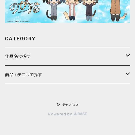
CATEGORY
作品名で探す
ア行
商品カテゴリで探す
アストロノオト
カ行
キャラfab限定描き下ろしイラスト
© キャラfab
彩澄しゅお・りりせ
家庭教師ヒットマンREBORN!
サ行
のび猫
Powered by
ありふれた職業で世界最強
ギヴン
最果てのパラディン
アクキー
タ行
じぃーぬ