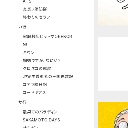
AHS
炎炎ノ消防隊
終わりのセラフ
カ行
家庭教師ヒットマンREBOR
N!
ギヴン
蜘蛛ですが、なにか？
クロネコの部屋
現実主義勇者の王国再建記
コアラ絵日記
コードギアス
サ行
最果てのパラディン
SAKAMOTO DAYS
サクガン