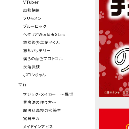
VTuber
風都探偵
フリモメン
ブルーロック
ヘタリアWorld★Stars
放課後少年花子くん
忘却バッテリー
僕らの雨色プロトコル
没落貴族
ポロンちゃん
マ行
マジック・メイカー ～異世
界魔法の作り方～
魔法科高校の劣等生
宮舞モカ
メイドインアビス