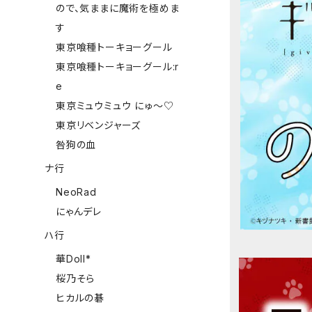
ので、気ままに魔術を極めま
す
東京喰種トーキョーグール
東京喰種トーキョーグール:r
e
東京ミュウミュウ にゅ～♡
東京リベンジャーズ
咎狗の血
ナ行
NeoRad
にゃんデレ
ハ行
華Doll*
桜乃そら
ヒカルの碁