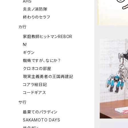
AHS
炎炎ノ消防隊
終わりのセラフ
カ行
家庭教師ヒットマンREBOR
N!
ギヴン
蜘蛛ですが、なにか？
クロネコの部屋
現実主義勇者の王国再建記
【サクガ
コアラ絵日記
コードギアス
サ行
最果てのパラディン
SAKAMOTO DAYS
サクガン