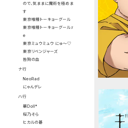
ので、気ままに魔術を極めま
す
東京喰種トーキョーグール
東京喰種トーキョーグール:r
e
東京ミュウミュウ にゅ～♡
東京リベンジャーズ
咎狗の血
ナ行
NeoRad
にゃんデレ
ハ行
華Doll*
桜乃そら
ヒカルの碁