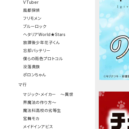
VTuber
風都探偵
フリモメン
ブルーロック
ヘタリアWorld★Stars
放課後少年花子くん
忘却バッテリー
僕らの雨色プロトコル
没落貴族
ポロンちゃん
マ行
マジック・メイカー ～異世
界魔法の作り方～
魔法科高校の劣等生
宮舞モカ
メイドインアビス