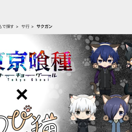
名で探す
サ行
サクガン