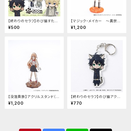
【終わりのセラフ】のび猫すたん
【マジック・メイカー ～異世界
だっぷ
魔法の作り方～】アクリルスタン
¥500
¥1,200
ド（マリー）
【没落貴族】アクリルスタンド（少
【終わりのセラフ】のび猫アクリ
女ラードーン）
ルキーホルダー（百夜優一郎）
¥1,200
¥770