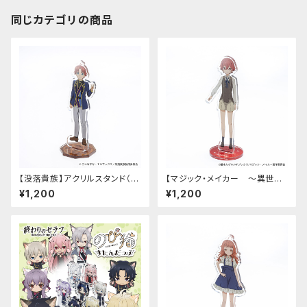
同じカテゴリの商品
【没落貴族】アクリルスタンド（リ
【マジック・メイカー ～異世界
アム）
魔法の作り方～】アクリルスタン
¥1,200
¥1,200
ド（シオン）