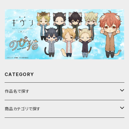
CATEGORY
作品名で探す
ア行
商品カテゴリで探す
アストロノオト
カ行
キャラfab限定描き下ろしイラスト