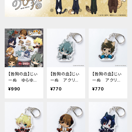
【咎狗の血】じぃ
【咎狗の血】じぃ
【咎狗の血】じぃ
ーぬ ゆらゆら
ーぬ アクリル
ーぬ アクリル
アククリルブロッ
キーホルダー
キーホルダー
¥990
¥770
¥770
ク
（アキラ）
（ケイスケ）