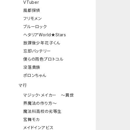
VTuber
風都探偵
フリモメン
ブルーロック
ヘタリアWorld★Stars
放課後少年花子くん
忘却バッテリー
僕らの雨色プロトコル
没落貴族
ポロンちゃん
マ行
マジック・メイカー ～異世
界魔法の作り方～
魔法科高校の劣等生
宮舞モカ
メイドインアビス