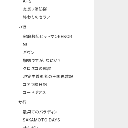
AHS
炎炎ノ消防隊
終わりのセラフ
カ行
家庭教師ヒットマンREBOR
N!
ギヴン
蜘蛛ですが、なにか？
クロネコの部屋
現実主義勇者の王国再建記
コアラ絵日記
コードギアス
サ行
最果てのパラディン
SAKAMOTO DAYS
サクガン