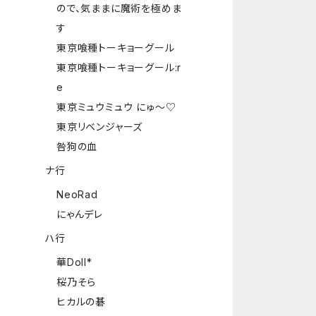
ので、気ままに魔術を極めま
す
東京喰種トーキョーグール
東京喰種トーキョーグール:r
e
東京ミュウミュウ にゅ～♡
東京リベンジャーズ
咎狗の血
ナ行
NeoRad
にゃんデレ
ハ行
華Doll*
桜乃そら
ヒカルの碁