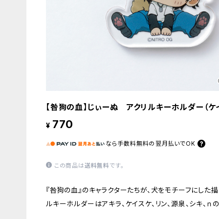
【咎狗の血】じぃーぬ アクリルキーホルダー（ケ
770
¥
なら
手数料無料の
翌月払いでOK
この商品は
送料無料
です。
『咎狗の血』のキャラクターたちが、犬をモチーフにした描
ルキーホルダーはアキラ、ケイスケ、リン、源泉、シキ、ｎの