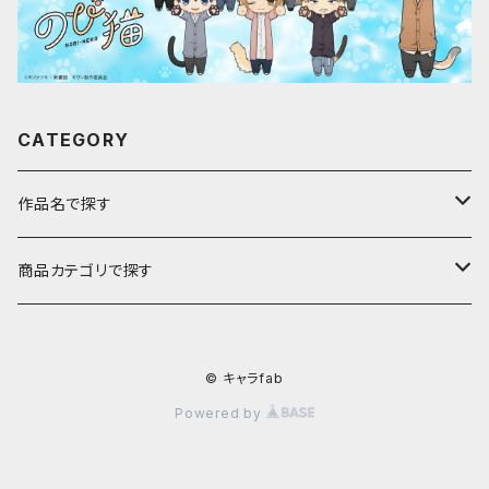
CATEGORY
作品名で探す
ア行
商品カテゴリで探す
アストロノオト
カ行
キャラfab限定描き下ろしイラスト
© キャラfab
彩澄しゅお・りりせ
家庭教師ヒットマンREBORN!
サ行
のび猫
Powered by
ありふれた職業で世界最強
ギヴン
最果てのパラディン
アクキー
タ行
じぃーぬ