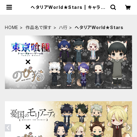
ヘタリアWorld★Stars | キャラfa
b
HOME
作品名で探す
ハ行
ヘタリアWorld★Stars