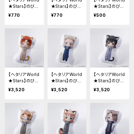
★Stars】のび猫
★Stars】のび猫
★Stars】のび猫
アクリルキーホ
アクリルキーホ
すたんだっぷ
¥770
¥770
¥500
ルダー（ロシア）
ルダー（中国）
【ヘタリアWorld
【ヘタリアWorld
【ヘタリアWorld
★Stars】のび猫
★Stars】のび猫
★Stars】のび猫
クッション（イタ
クッション（ドイ
クッション（日
¥3,520
¥3,520
¥3,520
リア）
ツ）
本）