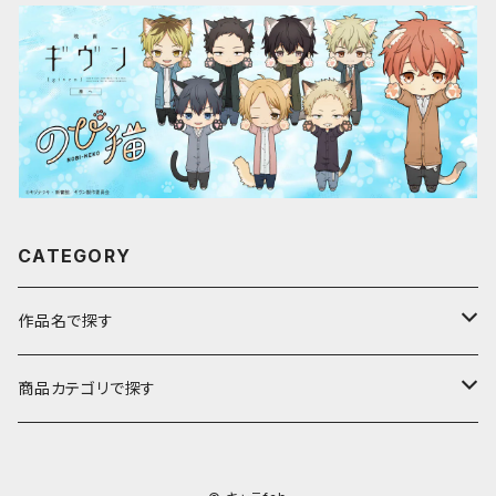
CATEGORY
作品名で探す
ア行
商品カテゴリで探す
アストロノオト
カ行
キャラfab限定描き下ろしイラスト