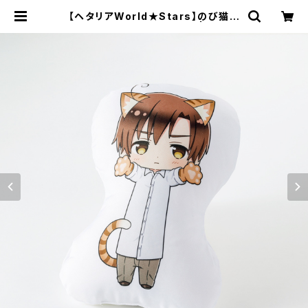
【ヘタリアWorld★Stars】のび猫ク
ッション 第2弾（ロマーノ） | キャラf
ab