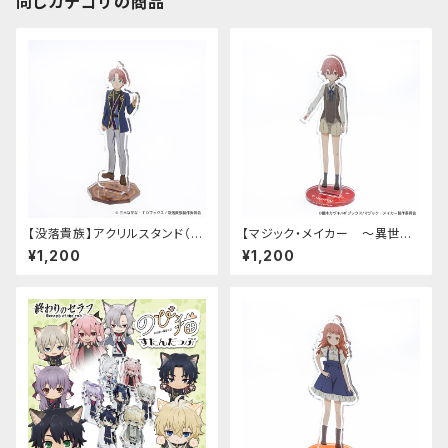
同じカテゴリの商品
【没落貴族】アクリルスタンド（リ
【マジック・メイカー ～異世界
アム）
魔法の作り方～】アクリルスタン
¥1,200
¥1,200
ド（シオン）