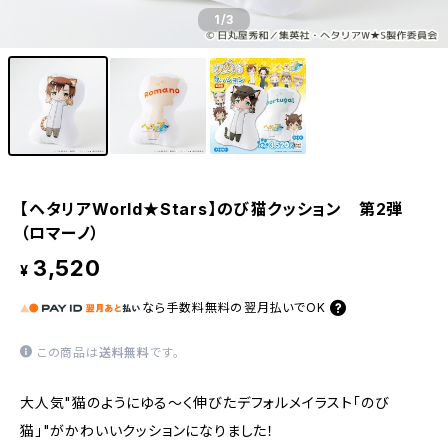
1
/3
【ヘタリアWorld★Stars】のび猫クッション 第2弾
（ロマーノ）
3,520
¥
なら
手数料無料の
翌月払いでOK
この商品は
送料無料
です。
大人気"猫のようにゆる〜く伸びたデフォルメイラスト「のび
猫」"がかわいいクッションになりました！