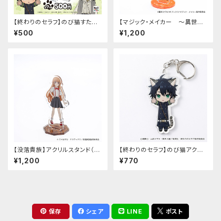
【終わりのセラフ】のび猫すたん
【マジック・メイカー ～異世界
だっぷ
魔法の作り方～】アクリルスタン
¥500
¥1,200
ド（マリー）
【没落貴族】アクリルスタンド（少
【終わりのセラフ】のび猫アクリ
女ラードーン）
ルキーホルダー（百夜優一郎）
¥1,200
¥770
保存
シェア
LINE
ポスト