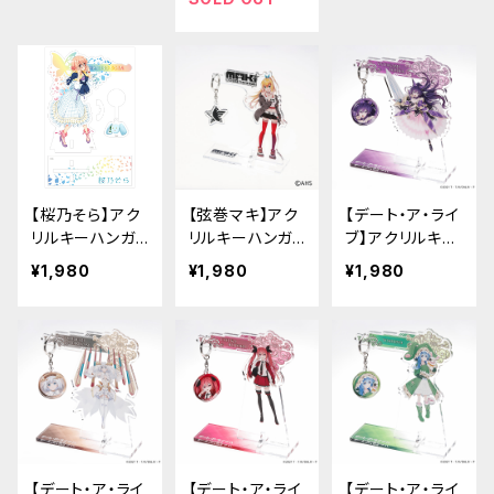
【桜乃そら】アク
【弦巻マキ】アク
【デート・ア・ライ
リルキーハンガ
リルキーハンガ
ブ】アクリルキー
ー（Sora）
ー 第2弾（mak
ハンガー（夜刀
¥1,980
¥1,980
¥1,980
i2）
神十香）
【デート・ア・ライ
【デート・ア・ライ
【デート・ア・ライ