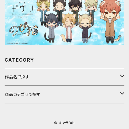
CATEGORY
作品名で探す
ア行
商品カテゴリで探す
アストロノオト
カ行
キャラfab限定描き下ろしイラスト
© キャラfab
彩澄しゅお・りりせ
家庭教師ヒットマンREBORN!