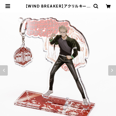
【WIND BREAKER】アクリルキーハ
ンガー（柊 登馬） | キャラfab