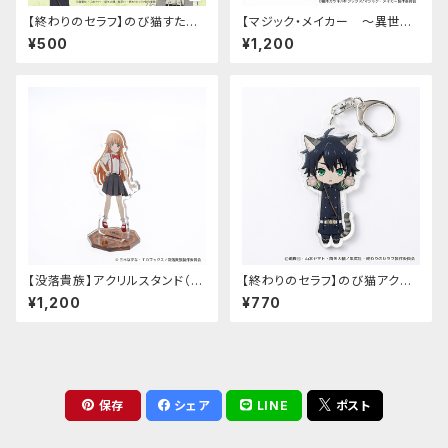
【終わりのセラフ】のび猫すたん
【マジック・メイカー ～異世界
だっぷ
魔法の作り方～】アクリルスタン
¥500
¥1,200
ド（マリー）
【没落貴族】アクリルスタンド（少
【終わりのセラフ】のび猫アクリ
女ラードーン）
ルキーホルダー（百夜優一郎）
¥1,200
¥770
保存
シェア
LINE
ポスト