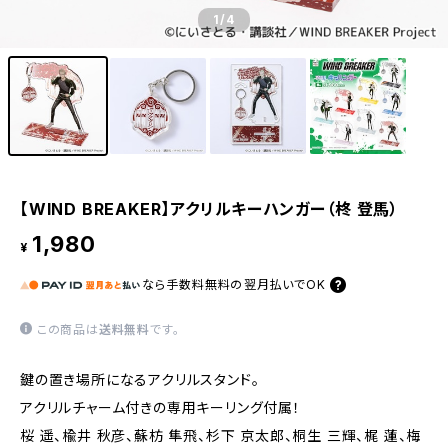
1
/4
【WIND BREAKER】アクリルキーハンガー（柊 登馬）
1,980
¥
なら
手数料無料の
翌月払いでOK
この商品は
送料無料
です。
鍵の置き場所になるアクリルスタンド。
アクリルチャーム付きの専用キーリング付属！
桜 遥、楡井 秋彦、蘇枋 隼飛、杉下 京太郎、桐生 三輝、梶 蓮、梅