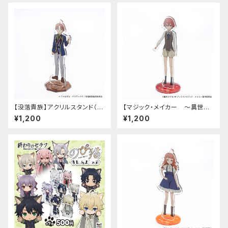
【没落貴族】アクリルスタンド（リ
【マジック・メイカー ～異世界
アム）
魔法の作り方～】アクリルスタン
¥1,200
¥1,200
ド（シオン）