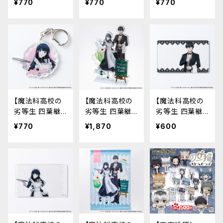
¥770
¥770
¥770
ルダー（和谷 義
ルダー（伊角 慎
ーホルダー（司
高）
一郎）
波 達也）
【魔法科高校の
【魔法科高校の
【魔法科高校の
劣等生 四葉継
劣等生 四葉継
劣等生 四葉継
承編】アクリルキ
承編】アクリルス
承編】アクリルカ
¥770
¥1,870
¥600
ーホルダー（司
タンド
ード（司波 達也）
波 深雪）