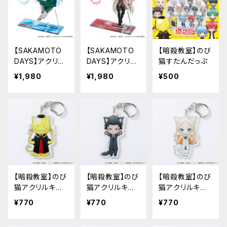
【SAKAMOTO
【SAKAMOTO
【暗殺教室】のび
DAYS】アクリル
DAYS】アクリル
猫すたんだっぷ
キーハンガー（朝
キーハンガー（南
¥1,980
¥1,980
¥500
倉 シン）
雲）
【暗殺教室】のび
【暗殺教室】のび
【暗殺教室】のび
猫アクリルキー
猫アクリルキー
猫アクリルキー
ホルダー（殺せ
ホルダー（烏間
ホルダー（イリー
¥770
¥770
¥770
んせー）
惟臣）
ナ・イェラビッチ）