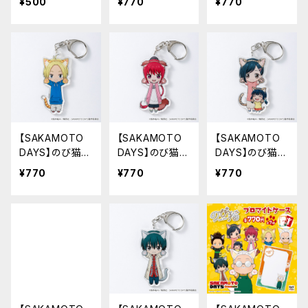
¥500
¥770
¥770
ダー（坂本 太郎
ダー（坂本 太郎
A）
B）
【SAKAMOTO
【SAKAMOTO
【SAKAMOTO
DAYS】のび猫ア
DAYS】のび猫ア
DAYS】のび猫ア
クリルキーホル
クリルキーホル
クリルキーホル
¥770
¥770
¥770
ダー（朝倉 シン）
ダー（陸 少糖）
ダー（坂本 葵&
花）