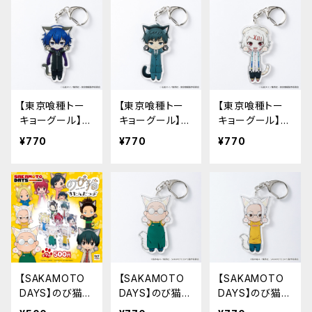
【東京喰種トー
【東京喰種トー
【東京喰種トー
キョーグール】の
キョーグール】の
キョーグール】の
び猫アクリルキ
び猫アクリルキ
び猫アクリルキ
¥770
¥770
¥770
ーホルダー（霧
ーホルダー（亜
ーホルダー（鈴
嶋 絢都）
門 鋼太朗）
屋 什造）
【SAKAMOTO
【SAKAMOTO
【SAKAMOTO
DAYS】のび猫す
DAYS】のび猫ア
DAYS】のび猫ア
たんだっぷ
クリルキーホル
クリルキーホル