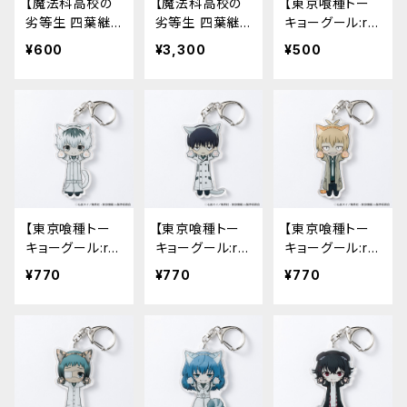
【魔法科高校の
【魔法科高校の
【東京喰種トー
劣等生 四葉継
劣等生 四葉継
キョーグール:r
承編】アクリルカ
承編】B2タペス
e】のび猫すたん
¥600
¥3,300
¥500
ード（司波 深雪）
トリー
だっぷ
【東京喰種トー
【東京喰種トー
【東京喰種トー
キョーグール:r
キョーグール:r
キョーグール:r
e】のび猫アクリ
e】のび猫アクリ
e】のび猫アクリ
¥770
¥770
¥770
ルキーホルダー
ルキーホルダー
ルキーホルダー
（佐々木 琲世）
（瓜江 久生）
（不知 吟士）