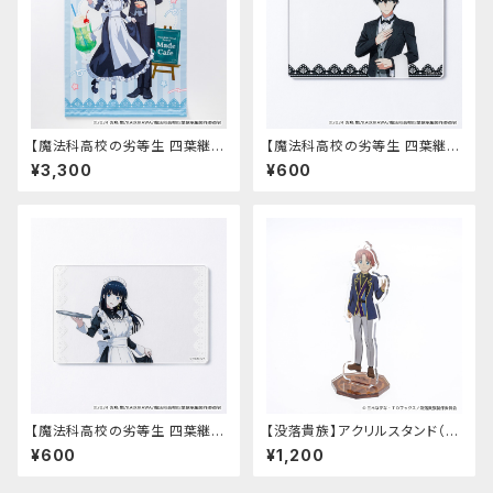
【魔法科高校の劣等生 四葉継承
【魔法科高校の劣等生 四葉継承
編】B2タペストリー
編】アクリルカード（司波 達也）
¥3,300
¥600
【魔法科高校の劣等生 四葉継承
【没落貴族】アクリルスタンド（リ
編】アクリルカード（司波 深雪）
アム）
¥600
¥1,200