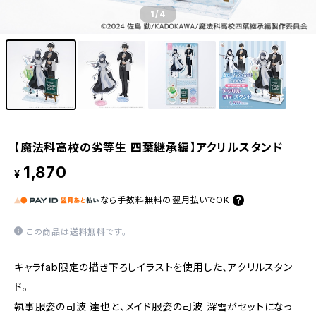
1
/4
【魔法科高校の劣等生 四葉継承編】アクリルスタンド
1,870
¥
なら
手数料無料の
翌月払いでOK
この商品は
送料無料
です。
キャラfab限定の描き下ろしイラストを使用した、アクリルスタン
ド。
執事服姿の司波 達也と、メイド服姿の司波 深雪がセットになっ