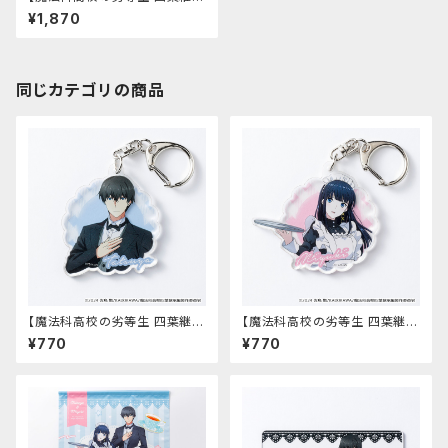
編】アクリルスタンド
¥1,870
同じカテゴリの商品
【魔法科高校の劣等生 四葉継承
【魔法科高校の劣等生 四葉継承
編】アクリルキーホルダー（司波
編】アクリルキーホルダー（司波
¥770
¥770
達也）
深雪）