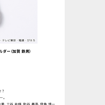
ルダー（加賀 鉄男）
！？
ー。
鉄男、三谷 祐輝、和谷 義高、伊角 慎一