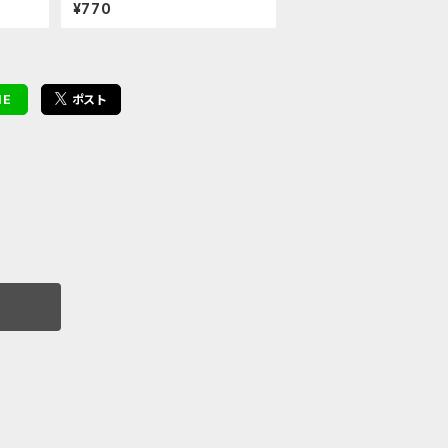
 ヒカ
アクリルキーホルダー（塔矢 アキ
¥770
ラ）
NE
ポスト