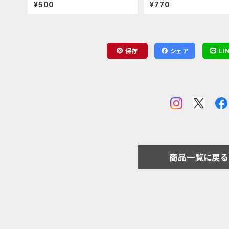
すたんだっぷ
アクリルキーホルダー（進藤
¥500
¥770
ル）
保存
シェア
LI
商品一覧に戻る