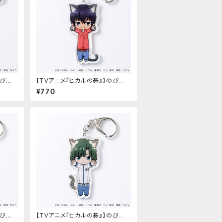
のび猫
【TVアニメ『ヒカルの碁』】のび猫
 義高）
アクリルキーホルダー（伊角 慎一
¥770
郎）
のび猫
【TVアニメ『ヒカルの碁』】のび猫