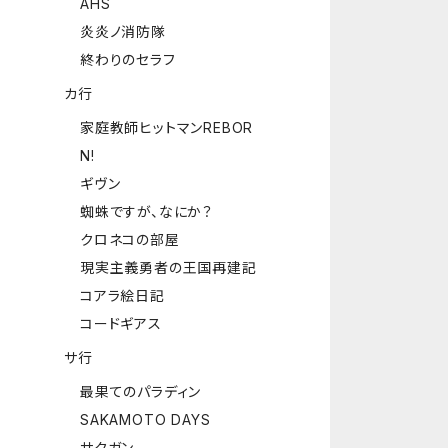
AHS
炎炎ノ消防隊
終わりのセラフ
カ行
家庭教師ヒットマンREBOR
N!
ギヴン
蜘蛛ですが、なにか？
クロネコの部屋
現実主義勇者の王国再建記
コアラ絵日記
コードギアス
サ行
最果てのパラディン
SAKAMOTO DAYS
サクガン