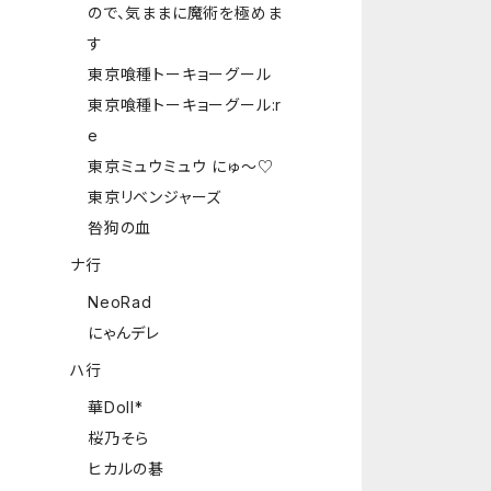
ので、気ままに魔術を極めま
す
東京喰種トーキョーグール
東京喰種トーキョーグール:r
e
東京ミュウミュウ にゅ～♡
東京リベンジャーズ
咎狗の血
ナ行
NeoRad
にゃんデレ
ハ行
華Doll*
桜乃そら
ヒカルの碁