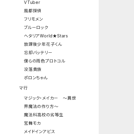
VTuber
風都探偵
フリモメン
ブルーロック
ヘタリアWorld★Stars
放課後少年花子くん
忘却バッテリー
僕らの雨色プロトコル
没落貴族
ポロンちゃん
マ行
マジック・メイカー ～異世
界魔法の作り方～
魔法科高校の劣等生
宮舞モカ
メイドインアビス