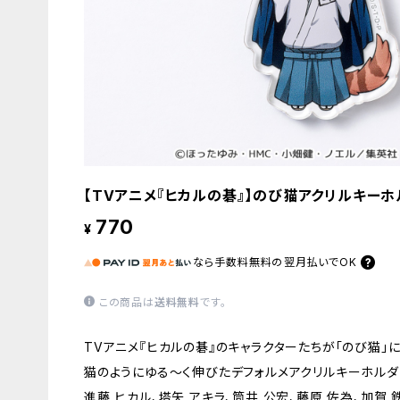
【TVアニメ『ヒカルの碁』】のび猫アクリルキーホ
770
¥
なら
手数料無料の
翌月払いでOK
この商品は
送料無料
です。
TVアニメ『ヒカルの碁』のキャラクターたちが「のび猫」に
猫のようにゆる〜く伸びたデフォルメアクリルキーホルダ
進藤 ヒカル、塔矢 アキラ、筒井 公宏、藤原 佐為、加賀 