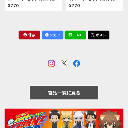
猫アクリルキーホルダー（進藤
猫アクリルキーホルダー（塔矢
¥770
¥770
ヒカル）
アキラ）
保存
シェア
LINE
ポスト
商品一覧に戻る