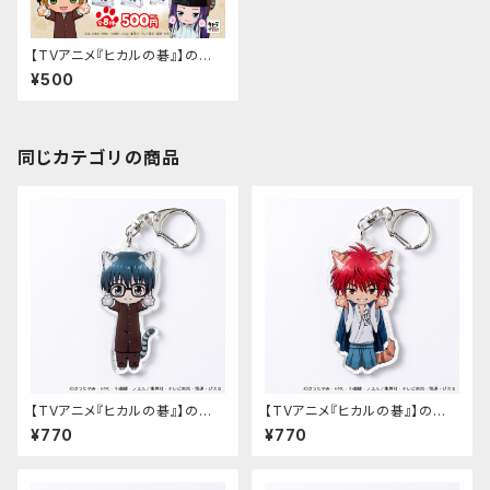
【TVアニメ『ヒカルの碁』】のび
猫すたんだっぷ
¥500
同じカテゴリの商品
【TVアニメ『ヒカルの碁』】のび
【TVアニメ『ヒカルの碁』】のび
猫アクリルキーホルダー（筒井
猫アクリルキーホルダー（加賀
¥770
¥770
公宏）
鉄男）