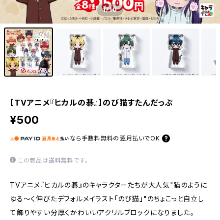
1
/10
【TVアニメ『ヒカルの碁』】のび猫すたんだっぷ
¥500
なら
手数料無料の
翌月払いでOK
この商品は
送料無料
です。
TVアニメ『ヒカルの碁』のキャラクターたちが大人気"猫のように
ゆる〜く伸びたデフォルメイラスト「のび猫」"のちょこっと自立し
て飾りやすい分厚くかわいいアクリルブロックになりました。