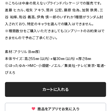
※こちらは中身の見えないブラインドパッケージでの販売です。
進藤 ヒカル、塔矢 アキラ、筒井 公宏、藤原 佐為、加賀 鉄男、三
谷 祐輝、和谷 義高、伊角 慎一郎のいずれか1種類がランダム封
入されており、特定のキャラを選んでの購入はできません。
※種類数分をご購入いただきましてもコンプリートのお約束はで
きませんので予めご了承ください。
素材：アクリル（8㎜厚）
本体サイズ：高さ55㎜（以内）×幅30㎜（以内）×厚さ8㎜
Ⓒほったゆみ・HMC・小畑健・ノエル／集英社・テレビ東京・電通・
ぴえろ
カートに入れる
商品をアプリでお気に入り