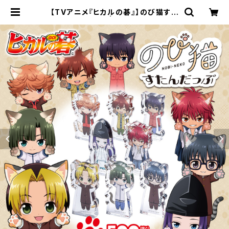
【TVアニメ『ヒカルの碁』】のび猫すた
んだっぷ | キャラfab