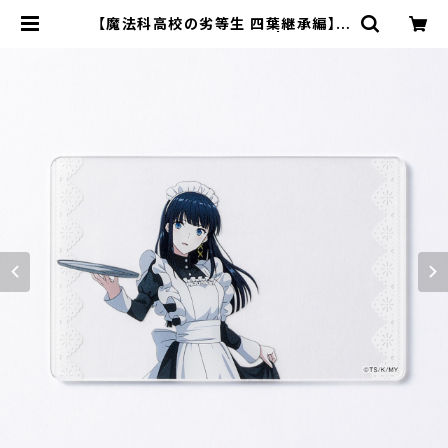
【魔法科高校の劣等生 四葉継承編】ア
クリルカード（司波 深雪） | キャラfa
b