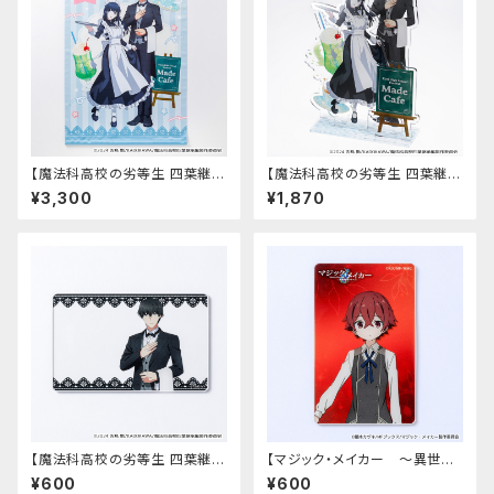
【魔法科高校の劣等生 四葉継承
【魔法科高校の劣等生 四葉継承
編】B2タペストリー
編】アクリルスタンド
¥3,300
¥1,870
【魔法科高校の劣等生 四葉継承
【マジック・メイカー ～異世界
編】アクリルカード（司波 達也）
魔法の作り方～】アクリルカード
¥600
¥600
（シオン）