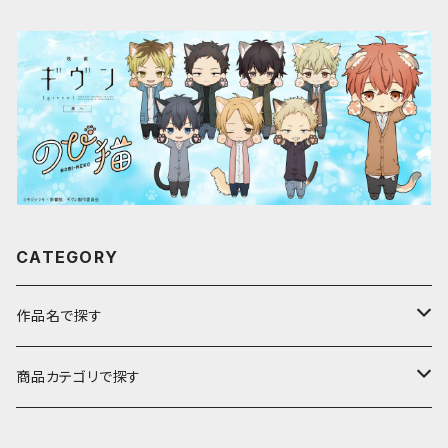
CATEGORY
作品名で探す
ア行
商品カテゴリで探す
アストロノオト
カ行
キャラfab限定描き下ろしイラスト