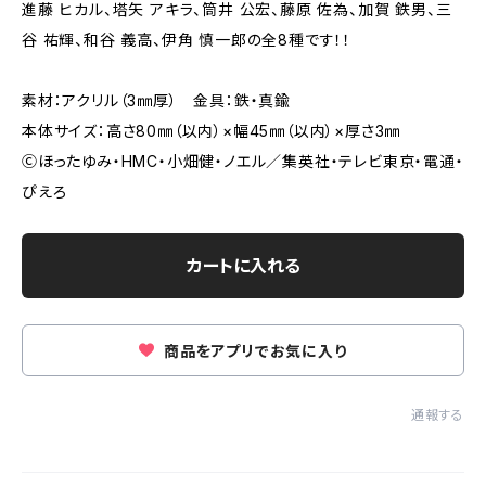
進藤 ヒカル、塔矢 アキラ、筒井 公宏、藤原 佐為、加賀 鉄男、三
谷 祐輝、和谷 義高、伊角 慎一郎の全8種です！！
素材：アクリル（3㎜厚） 金具：鉄・真鍮
本体サイズ：高さ80㎜（以内）×幅45㎜（以内）×厚さ3㎜
Ⓒほったゆみ・HMC・小畑健・ノエル／集英社・テレビ東京・電通・
ぴえろ
カートに入れる
商品をアプリでお気に入り
通報する