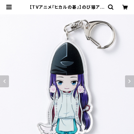
【TVアニメ『ヒカルの碁』】のび猫アク
リルキーホルダー（藤原 佐為） | キャ
ラfab