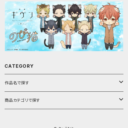
CATEGORY
作品名で探す
ア行
商品カテゴリで探す
アストロノオト
カ行
キャラfab限定描き下ろしイラスト