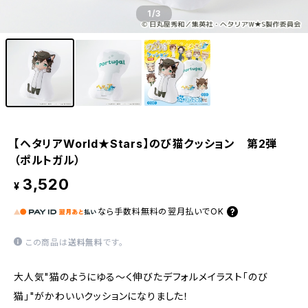
1
/3
【ヘタリアWorld★Stars】のび猫クッション 第2弾
（ポルトガル）
3,520
¥
なら
手数料無料の
翌月払いでOK
この商品は
送料無料
です。
大人気"猫のようにゆる〜く伸びたデフォルメイラスト「のび
猫」"がかわいいクッションになりました！