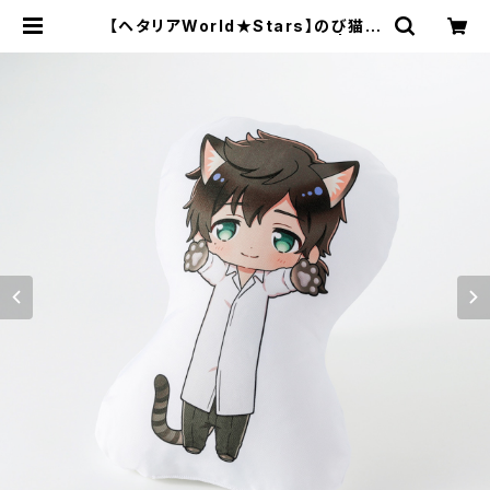
【ヘタリアWorld★Stars】のび猫ク
ッション 第2弾（ポルトガル） | キャ
ラfab