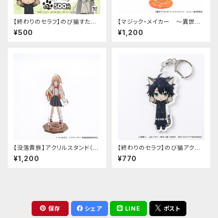
【終わりのセラフ】のび猫すたん
【マジック・メイカー ～異世界
だっぷ
魔法の作り方～】アクリルスタン
¥500
¥1,200
ド（マリー）
【没落貴族】アクリルスタンド（少
【終わりのセラフ】のび猫アクリ
女ラードーン）
ルキーホルダー（百夜優一郎）
¥1,200
¥770
保存
シェア
LINE
ポスト