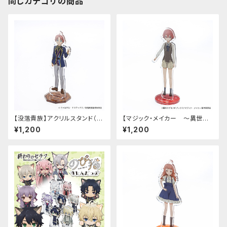
同じカテゴリの商品
【没落貴族】アクリルスタンド（リ
【マジック・メイカー ～異世界
アム）
魔法の作り方～】アクリルスタン
¥1,200
¥1,200
ド（シオン）