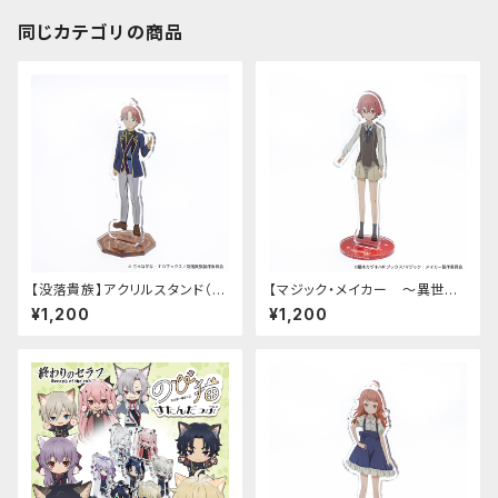
同じカテゴリの商品
【没落貴族】アクリルスタンド（リ
【マジック・メイカー ～異世界
アム）
魔法の作り方～】アクリルスタン
¥1,200
¥1,200
ド（シオン）