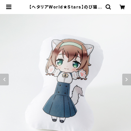
【ヘタリアWorld★Stars】のび猫ク
ッション 第2弾（ベルギー） | キャラ
fab