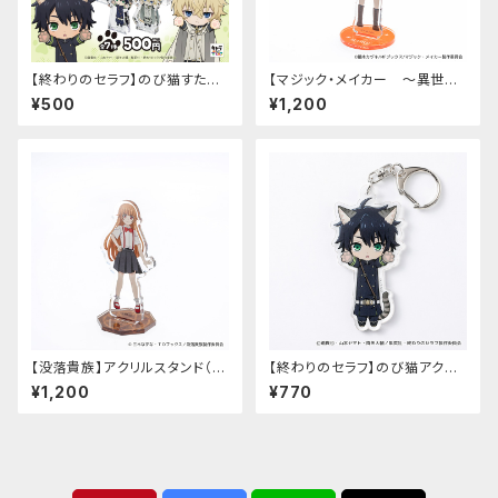
【終わりのセラフ】のび猫すたん
【マジック・メイカー ～異世界
だっぷ
魔法の作り方～】アクリルスタン
¥500
¥1,200
ド（マリー）
【没落貴族】アクリルスタンド（少
【終わりのセラフ】のび猫アクリ
女ラードーン）
ルキーホルダー（百夜優一郎）
¥1,200
¥770