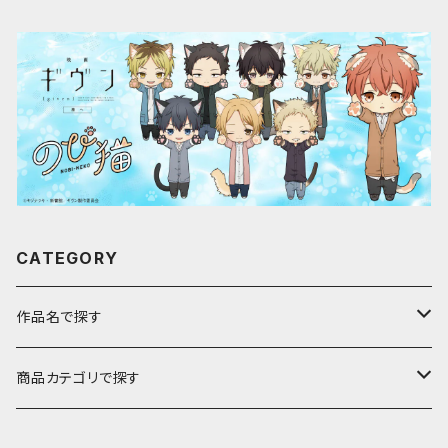
CATEGORY
作品名で探す
ア行
商品カテゴリで探す
アストロノオト
カ行
キャラfab限定描き下ろしイラスト