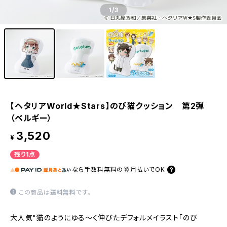
1
/3
【ヘタリアWorld★Stars】のび猫クッション 第2弾
（ベルギー）
3,520
¥
残り1点
なら
手数料無料の
翌月払いでOK
この商品は
送料無料
です。
大人気"猫のようにゆる〜く伸びたデフォルメイラスト「のび