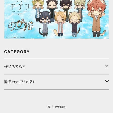
CATEGORY
作品名で探す
ア行
商品カテゴリで探す
アストロノオト
カ行
キャラfab限定描き下ろしイラスト
© キャラfab
彩澄しゅお・りりせ
家庭教師ヒットマンREBORN!
サ行
のび猫