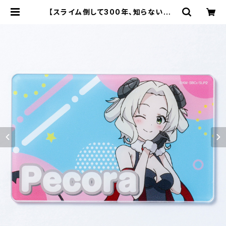
【スライム倒して300年、知らないうち
にレベルMAXになってました ～その
に～】アクリルカード（ペコラ） | キャ
ラfab