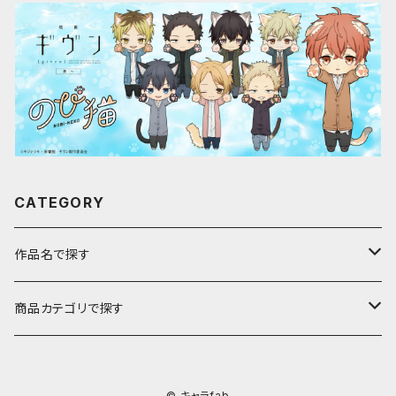
CATEGORY
作品名で探す
ア行
商品カテゴリで探す
アストロノオト
カ行
キャラfab限定描き下ろしイラスト
© キャラfab