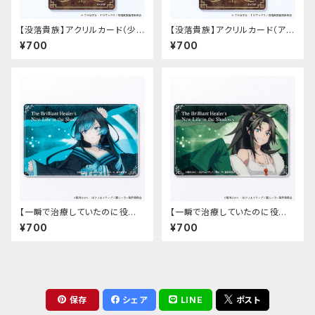
【没落貴族】アクリルカード（少
【没落貴族】アクリルカード（アス
女ラードーン）
ナ）
¥700
¥700
【一瞬で治療していたのに役立
【一瞬で治療していたのに役立
たずと追放された天才治癒師、
たずと追放された天才治癒師、
¥700
¥700
闇ヒーラーとして楽しく生きる】
闇ヒーラーとして楽しく生きる】
アクリルカード（カーミラ）
アクリルカード（ゾフィア）
保存
シェア
LINE
ポスト