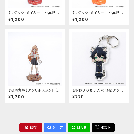
【マジック・メイカー ～異世界
【マジック・メイカー ～異世界
魔法の作り方～】アクリルスタン
魔法の作り方～】アクリルスタン
¥1,200
¥1,200
ド（シオン）
ド（マリー）
【没落貴族】アクリルスタンド（少
【終わりのセラフ】のび猫アクリ
女ラードーン）
ルキーホルダー（百夜優一郎）
¥1,200
¥770
保存
シェア
LINE
ポスト