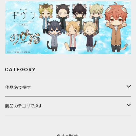
CATEGORY
作品名で探す
ア行
商品カテゴリで探す
アストロノオト
カ行
キャラfab限定描き下ろしイラスト
© キャラfab