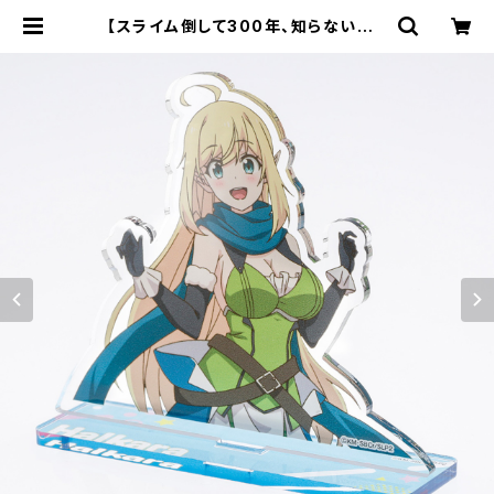
【スライム倒して300年、知らないうち
にレベルMAXになってました ～その
に～】アクリルスタンド（ハルカラ） |
キャラfab