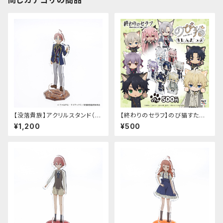
同じカテゴリの商品
【没落貴族】アクリルスタンド（リ
【終わりのセラフ】のび猫すたん
アム）
だっぷ
¥1,200
¥500