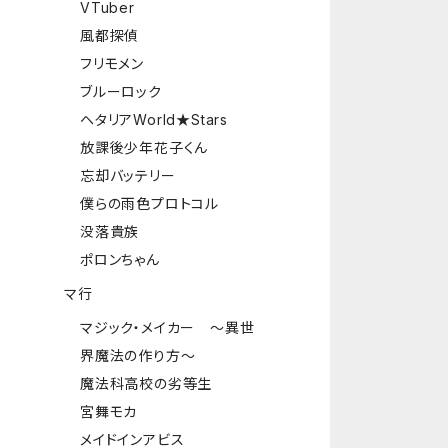
VTuber
風都探偵
フリモメン
ブルーロック
ヘタリアWorld★Stars
放課後少年花子くん
忘却バッテリー
僕らの雨色プロトコル
没落貴族
ポロンちゃん
マ行
マジック・メイカー ～異世
界魔法の作り方～
魔法科高校の劣等生
宮舞モカ
メイドインアビス