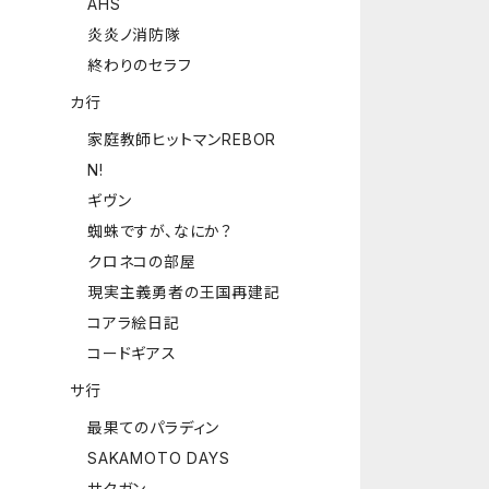
AHS
炎炎ノ消防隊
終わりのセラフ
カ行
家庭教師ヒットマンREBOR
N!
ギヴン
蜘蛛ですが、なにか？
クロネコの部屋
現実主義勇者の王国再建記
コアラ絵日記
コードギアス
サ行
最果てのパラディン
SAKAMOTO DAYS
サクガン