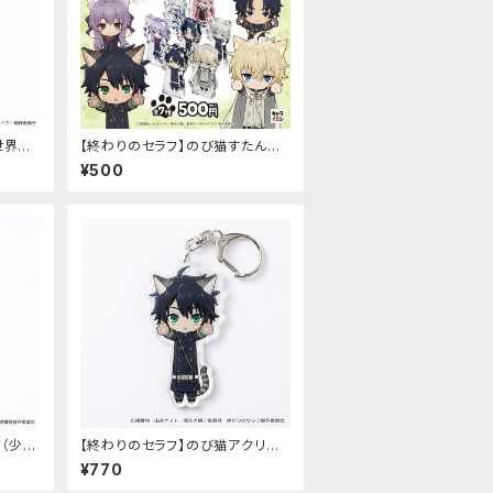
世界魔
【終わりのセラフ】のび猫すたんだ
ンド
っぷ
¥500
ド（少女
【終わりのセラフ】のび猫アクリル
キーホルダー（百夜優一郎）
¥770