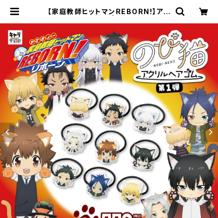
【家庭教師ヒットマンREBORN!】アク
リルヘアゴム | キャラfab