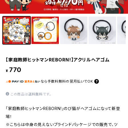
1
/13
【家庭教師ヒットマンREBORN!】アクリルヘアゴム
770
¥
なら
手数料無料の
翌月払いでOK
この商品は
送料無料
です。
「家庭教師ヒットマンREBORN!」のび猫がヘアゴムになって新登
場！
※こちらは中身の見えないブラインドパッケージでの販売で、ツ