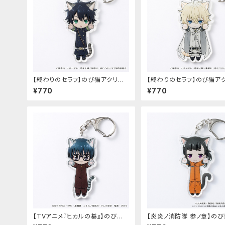
【終わりのセラフ】のび猫アクリル
【終わりのセラフ】のび猫ア
キーホルダー（百夜優一郎）
キーホルダー（百夜ミカエラ
¥770
¥770
【TVアニメ『ヒカルの碁』】のび猫
【炎炎ノ消防隊 参ノ章】の
アクリルキーホルダー（筒井 公宏）
リルキーホルダー（茉希 尾瀬