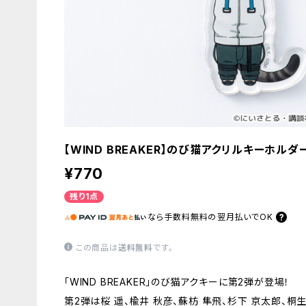
【WIND BREAKER】のび猫アクリルキーホルダ
¥770
残り1点
なら
手数料無料の
翌月払いでOK
この商品は
送料無料
です。
「WIND BREAKER」のび猫アクキーに第2弾が登場！
第2弾は桜 遥、楡井 秋彦、蘇枋 隼飛、杉下 京太郎、桐生