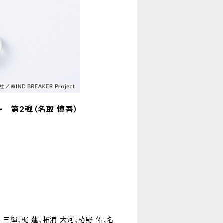
ー 第2弾（名取 慎吾）
 三輝、梶 蓮、柘浦 大河、椿野 佑、名