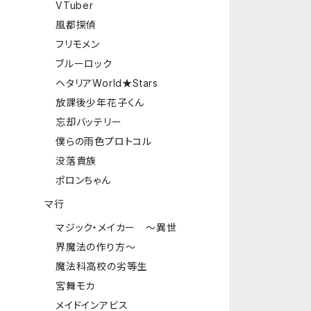
VTuber
風都探偵
フリモメン
ブルーロック
ヘタリアWorld★Stars
放課後少年花子くん
忘却バッテリー
僕らの雨色プロトコル
没落貴族
ポロンちゃん
マ行
マジック・メイカー ～異世
界魔法の作り方～
魔法科高校の劣等生
宮舞モカ
メイドインアビス