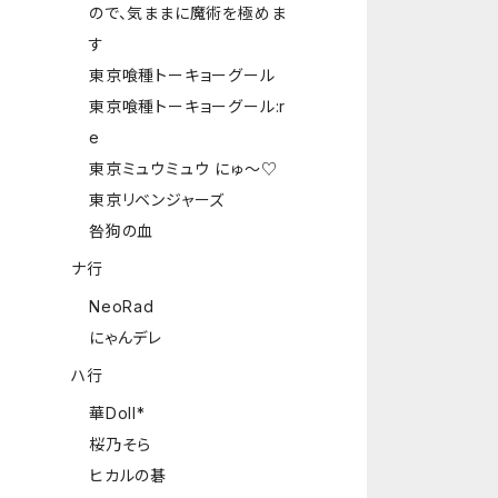
ので、気ままに魔術を極めま
す
東京喰種トーキョーグール
東京喰種トーキョーグール:r
e
東京ミュウミュウ にゅ～♡
東京リベンジャーズ
咎狗の血
ナ行
NeoRad
にゃんデレ
ハ行
華Doll*
桜乃そら
ヒカルの碁