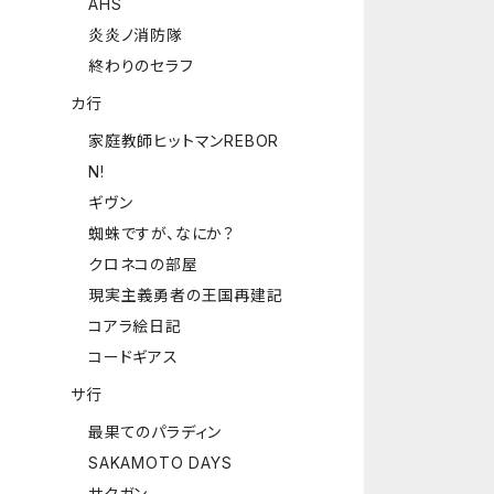
AHS
炎炎ノ消防隊
終わりのセラフ
カ行
家庭教師ヒットマンREBOR
N!
ギヴン
蜘蛛ですが、なにか？
クロネコの部屋
現実主義勇者の王国再建記
コアラ絵日記
コードギアス
サ行
最果てのパラディン
SAKAMOTO DAYS
サクガン