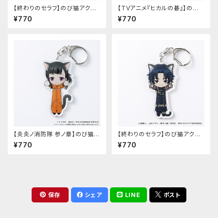
【終わりのセラフ】のび猫アクリ
【TVアニメ『ヒカルの碁』】のび
ルキーホルダー（柊シノア）
猫アクリルキーホルダー（筒井
¥770
¥770
公宏）
【炎炎ノ消防隊 参ノ章】のび猫ア
【終わりのセラフ】のび猫アクリ
クリルキーホルダー（茉希 尾瀬）
ルキーホルダー（一瀬グレン）
¥770
¥770
保存
シェア
LINE
ポスト