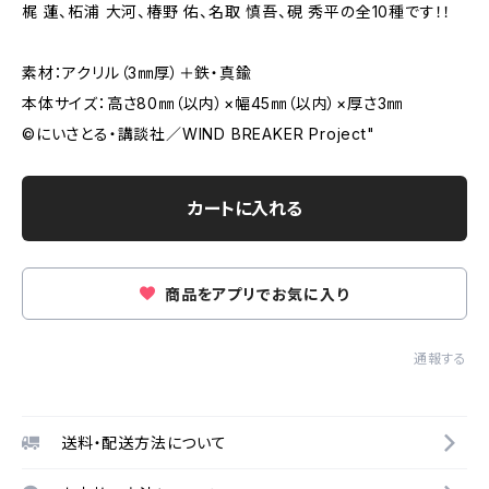
梶 蓮、柘浦 大河、椿野 佑、名取 慎吾、硯 秀平の全10種です！！
素材：アクリル（3㎜厚）＋鉄・真鍮
本体サイズ：高さ80㎜（以内）×幅45㎜（以内）×厚さ3㎜
©にいさとる・講談社／WIND BREAKER Project"
カートに入れる
商品をアプリでお気に入り
通報する
送料・配送方法について