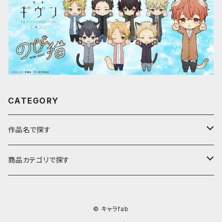
CATEGORY
作品名で探す
ア行
商品カテゴリで探す
アストロノオト
カ行
キャラfab限定描き下ろしイラスト
© キャラfab
彩澄しゅお・りりせ
家庭教師ヒットマンREBORN!
サ行
のび猫