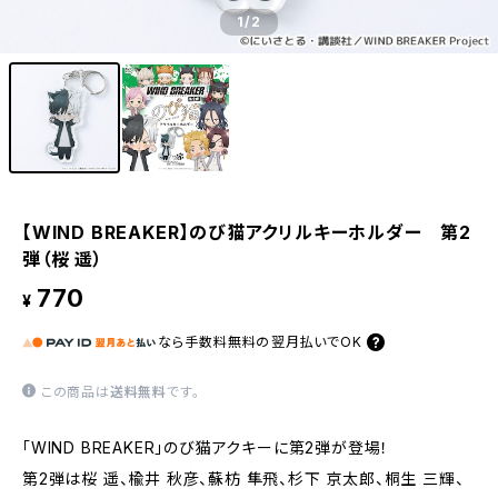
1
/2
【WIND BREAKER】のび猫アクリルキーホルダー 第2
弾（桜 遥）
770
¥
なら
手数料無料の
翌月払いでOK
この商品は
送料無料
です。
「WIND BREAKER」のび猫アクキーに第2弾が登場！
第2弾は桜 遥、楡井 秋彦、蘇枋 隼飛、杉下 京太郎、桐生 三輝、