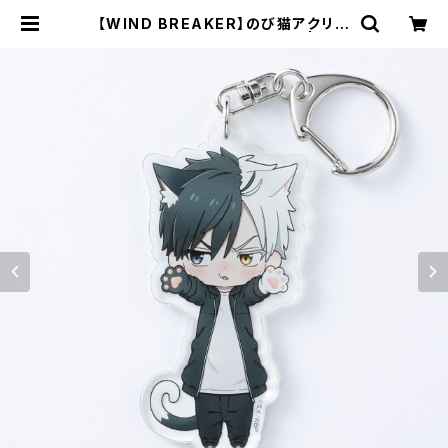
【WIND BREAKER】のび猫アクリル
キーホルダー 第2弾（桜 遥） | キャ
ラfab