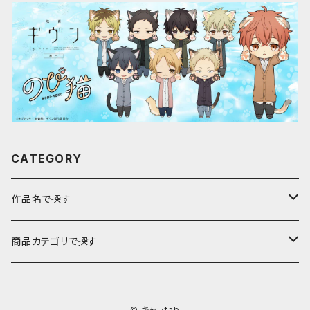
CATEGORY
作品名で探す
ア行
商品カテゴリで探す
アストロノオト
カ行
キャラfab限定描き下ろしイラスト
© キャラfab