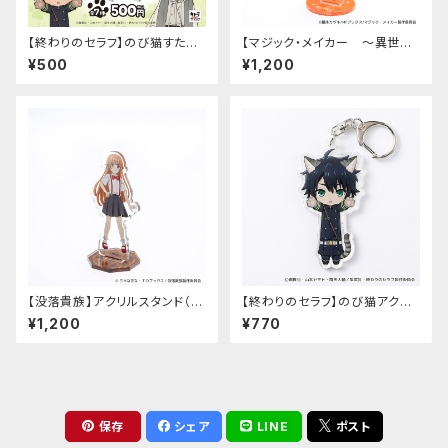
【終わりのセラフ】のび猫すたん
【マジック・メイカー ～異世界
だっぷ
魔法の作り方～】アクリルスタン
¥500
¥1,200
ド（マリー）
【没落貴族】アクリルスタンド（少
【終わりのセラフ】のび猫アクリ
女ラードーン）
ルキーホルダー（百夜優一郎）
¥1,200
¥770
保存
シェア
LINE
ポスト