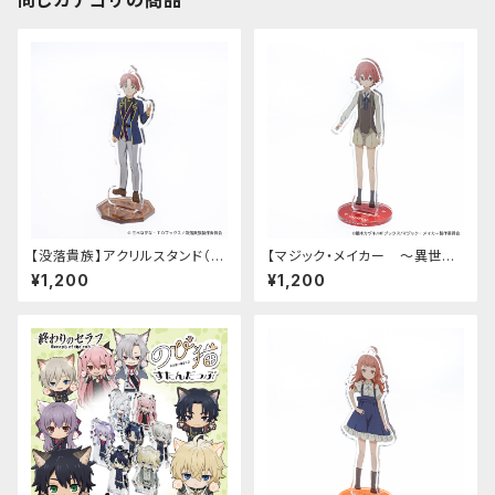
同じカテゴリの商品
【没落貴族】アクリルスタンド（リ
【マジック・メイカー ～異世界
アム）
魔法の作り方～】アクリルスタン
¥1,200
¥1,200
ド（シオン）