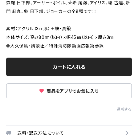
森羅 日下部、アーサー・ボイル、茉希 尾瀬、アイリス、環 古達、新
門 紅丸、象 日下部、ジョーカーの全8種です！！
素材：アクリル（3㎜厚）＋鉄・真鍮
本体サイズ：高さ80㎜（以内）×幅45㎜（以内）×厚さ3㎜
©大久保篤・講談社／特殊消防隊動画広報第参課
カートに入れる
商品をアプリでお気に入り
通報する
送料・配送方法について