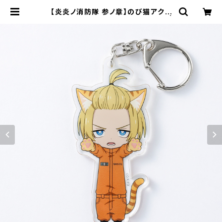
【炎炎ノ消防隊 参ノ章】のび猫アクリ
ルキーホルダー（アーサー・ボイル） |
キャラfab