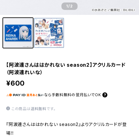
1
/2
【阿波連さんははかれない season2】アクリルカード
（阿波連れいな）
¥600
なら
手数料無料の
翌月払いでOK
この商品は
送料無料
です。
『阿波連さんははかれない season2』よりアクリルカードが登
場‼