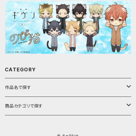
CATEGORY
作品名で探す
ア行
商品カテゴリで探す
アストロノオト
カ行
キャラfab限定描き下ろしイラスト
© キャラfab