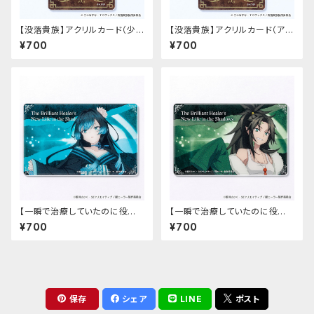
【没落貴族】アクリルカード（少
【没落貴族】アクリルカード（アス
女ラードーン）
ナ）
¥700
¥700
【一瞬で治療していたのに役立
【一瞬で治療していたのに役立
たずと追放された天才治癒師、
たずと追放された天才治癒師、
¥700
¥700
闇ヒーラーとして楽しく生きる】
闇ヒーラーとして楽しく生きる】
アクリルカード（カーミラ）
アクリルカード（ゾフィア）
保存
シェア
LINE
ポスト