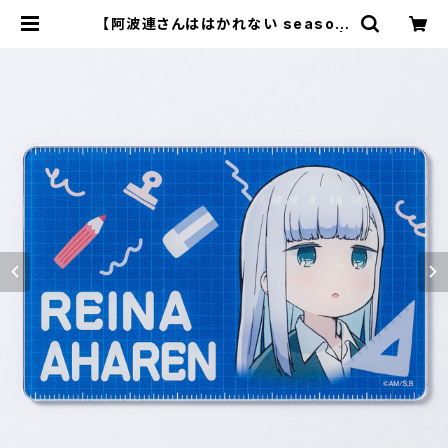
【阿波連さんははかれない season
2】アクリルカード（阿波連れいな） |
キャラfab