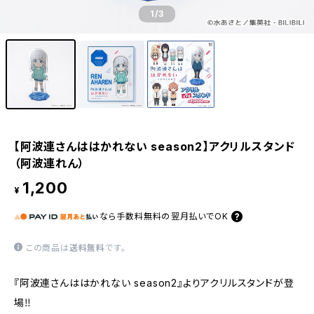
1
/3
【阿波連さんははかれない season2】アクリルスタンド
（阿波連れん）
1,200
¥
なら
手数料無料の
翌月払いでOK
この商品は
送料無料
です。
『阿波連さんははかれない season2』よりアクリルスタンドが登
場‼