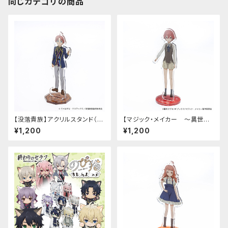
同じカテゴリの商品
【没落貴族】アクリルスタンド（リ
【マジック・メイカー ～異世界
アム）
魔法の作り方～】アクリルスタン
¥1,200
¥1,200
ド（シオン）