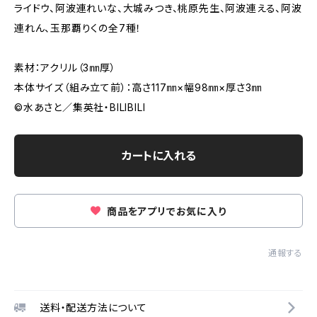
ライドウ、阿波連れいな、大城みつき、桃原先生、阿波連える、阿波
連れん、玉那覇りくの全7種！
素材：アクリル（3㎜厚）
本体サイズ（組み立て前）：高さ117㎜×幅98㎜×厚さ3㎜
©水あさと／集英社・BILIBILI
カートに入れる
商品をアプリでお気に入り
通報する
送料・配送方法について