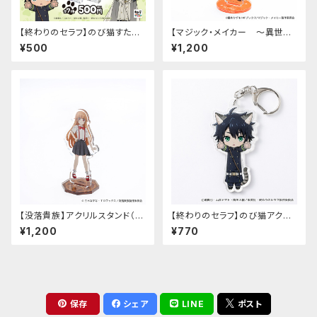
【終わりのセラフ】のび猫すたん
【マジック・メイカー ～異世界
だっぷ
魔法の作り方～】アクリルスタン
¥500
¥1,200
ド（マリー）
【没落貴族】アクリルスタンド（少
【終わりのセラフ】のび猫アクリ
女ラードーン）
ルキーホルダー（百夜優一郎）
¥1,200
¥770
保存
シェア
LINE
ポスト