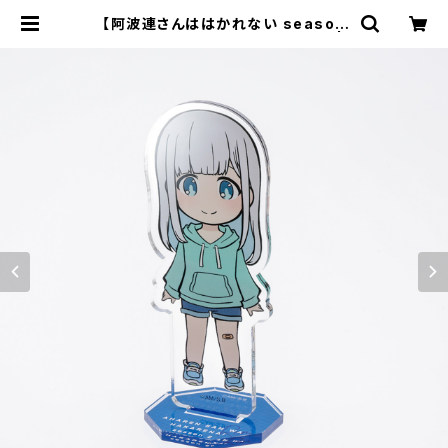
【阿波連さんははかれない season
2】アクリルスタンド（阿波連れん） |
キャラfab