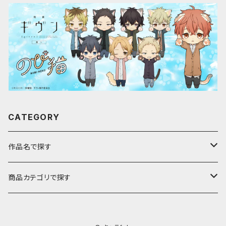
CATEGORY
作品名で探す
ア行
商品カテゴリで探す
アストロノオト
カ行
キャラfab限定描き下ろしイラスト