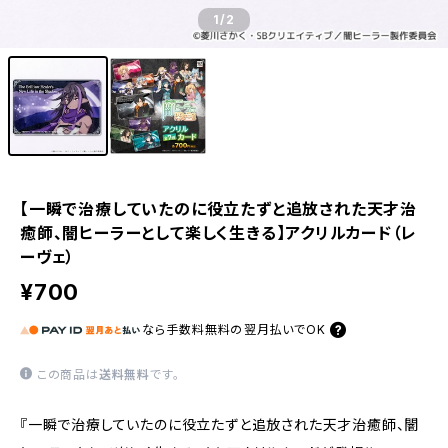
1
/2
【一瞬で治療していたのに役立たずと追放された天才治
癒師、闇ヒーラーとして楽しく生きる】アクリルカード（レ
ーヴェ）
¥700
なら
手数料無料の
翌月払いでOK
この商品は
送料無料
です。
『一瞬で治療していたのに役立たずと追放された天才治癒師、闇