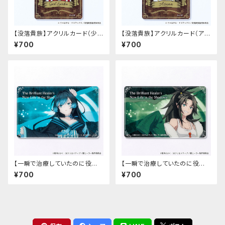
【没落貴族】アクリルカード（少
【没落貴族】アクリルカード（アス
女ラードーン）
ナ）
¥700
¥700
【一瞬で治療していたのに役立
【一瞬で治療していたのに役立
たずと追放された天才治癒師、
たずと追放された天才治癒師、
¥700
¥700
闇ヒーラーとして楽しく生きる】
闇ヒーラーとして楽しく生きる】
アクリルカード（カーミラ）
アクリルカード（ゾフィア）