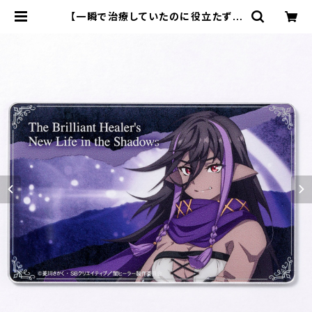
【一瞬で治療していたのに役立たずと
追放された天才治癒師、闇ヒーラーと
して楽しく生きる】アクリルカード（レ
ーヴェ） | キャラfab