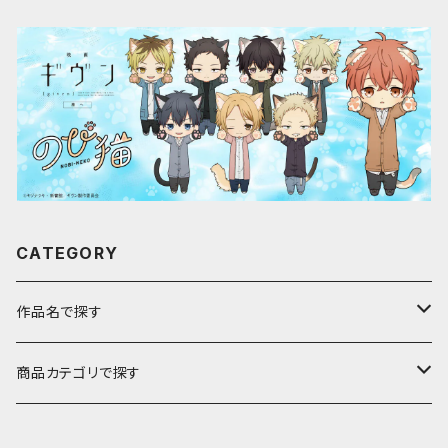
CATEGORY
作品名で探す
ア行
商品カテゴリで探す
アストロノオト
カ行
キャラfab限定描き下ろしイラスト