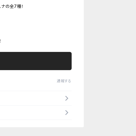
ュナの全7種！
会
通報する