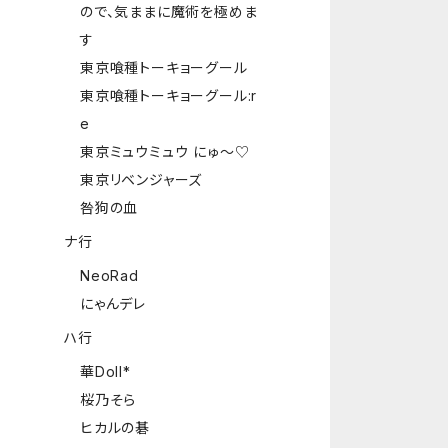
ので、気ままに魔術を極めま
す
東京喰種トーキョーグール
東京喰種トーキョーグール:r
e
東京ミュウミュウ にゅ～♡
東京リベンジャーズ
咎狗の血
ナ行
NeoRad
にゃんデレ
ハ行
華Doll*
桜乃そら
ヒカルの碁