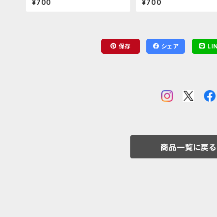
¥700
¥700
ラーとして楽しく生きる】ア
ード（カーミラ）
保存
シェア
LI
商品一覧に戻る