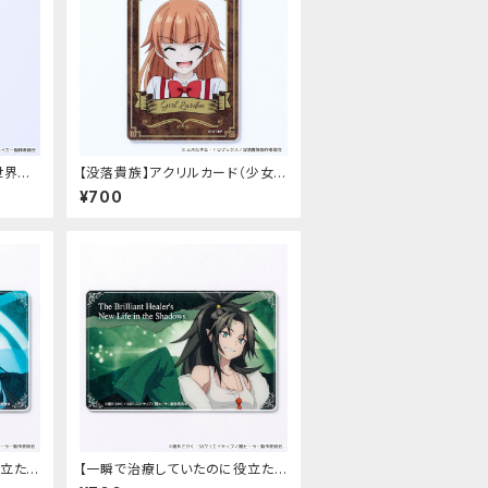
世界魔
【没落貴族】アクリルカード（少女ラ
ド（マ
ードーン）
¥700
役立たず
【一瞬で治療していたのに役立たず
闇ヒー
と追放された天才治癒師、闇ヒー