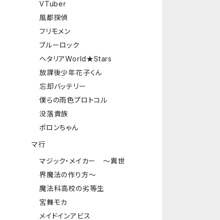
VTuber
風都探偵
フリモメン
ブルーロック
ヘタリアWorld★Stars
放課後少年花子くん
忘却バッテリー
僕らの雨色プロトコル
没落貴族
ポロンちゃん
マ行
マジック・メイカー ～異世
界魔法の作り方～
魔法科高校の劣等生
宮舞モカ
メイドインアビス