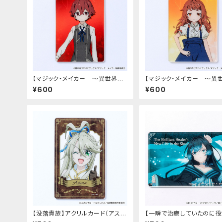
【マジック・メイカー ～異世界魔
【マジック・メイカー ～異
法の作り方～】アクリルカード（シ
法の作り方～】アクリルカー
¥600
¥600
オン）
リー）
【没落貴族】アクリルカード（アス
【一瞬で治療していたのに
ナ）
と追放された天才治癒師、