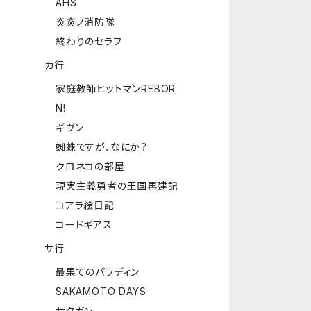
AHS
炎炎ノ消防隊
終わりのセラフ
カ行
家庭教師ヒットマンREBOR
N!
ギヴン
蜘蛛ですが、なにか？
クロネコの部屋
現実主義勇者の王国再建記
コアラ絵日記
コードギアス
サ行
最果てのパラディン
SAKAMOTO DAYS
サクガン