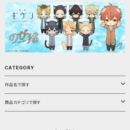
CATEGORY
作品名で探す
ア行
商品カテゴリで探す
アストロノオト
カ行
キャラfab限定描き下ろしイラスト