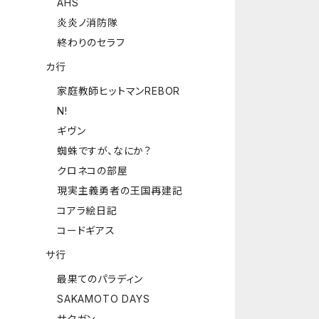
AHS
炎炎ノ消防隊
終わりのセラフ
カ行
家庭教師ヒットマンREBOR
N!
ギヴン
蜘蛛ですが、なにか？
クロネコの部屋
現実主義勇者の王国再建記
コアラ絵日記
コードギアス
サ行
最果てのパラディン
SAKAMOTO DAYS
サクガン