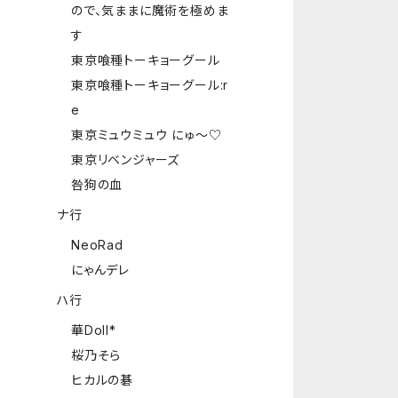
ので、気ままに魔術を極めま
す
東京喰種トーキョーグール
東京喰種トーキョーグール:r
e
東京ミュウミュウ にゅ～♡
東京リベンジャーズ
咎狗の血
ナ行
NeoRad
にゃんデレ
ハ行
華Doll*
桜乃そら
ヒカルの碁