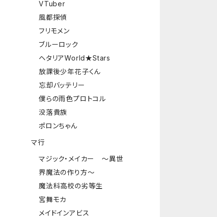
VTuber
風都探偵
フリモメン
ブルーロック
ヘタリアWorld★Stars
放課後少年花子くん
忘却バッテリー
僕らの雨色プロトコル
没落貴族
ポロンちゃん
マ行
マジック・メイカー ～異世
界魔法の作り方～
魔法科高校の劣等生
宮舞モカ
メイドインアビス