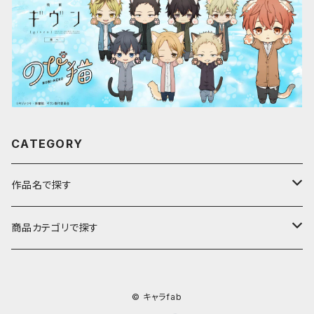
CATEGORY
作品名で探す
ア行
商品カテゴリで探す
アストロノオト
カ行
キャラfab限定描き下ろしイラスト
© キャラfab
彩澄しゅお・りりせ
家庭教師ヒットマンREBORN!
サ行
のび猫