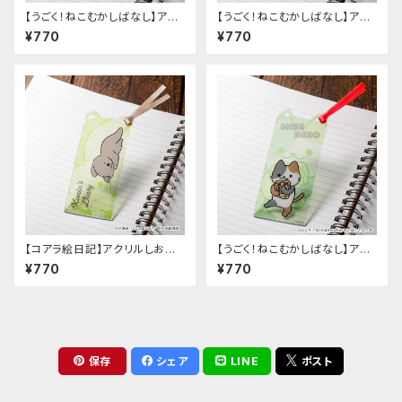
【うごく！ねこむかしばなし】アク
【うごく！ねこむかしばなし】アク
リルしおり（A）
リルしおり（C）
¥770
¥770
【コアラ絵日記】アクリルしおり
【うごく！ねこむかしばなし】アク
（E）
リルしおり（F）
¥770
¥770
保存
シェア
LINE
ポスト