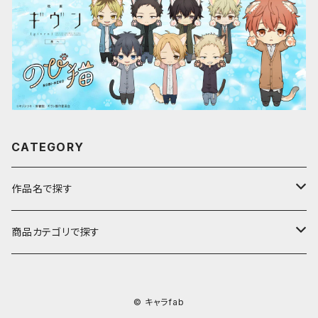
CATEGORY
作品名で探す
ア行
商品カテゴリで探す
アストロノオト
カ行
キャラfab限定描き下ろしイラスト
© キャラfab
彩澄しゅお・りりせ
家庭教師ヒットマンREBORN!
サ行
のび猫