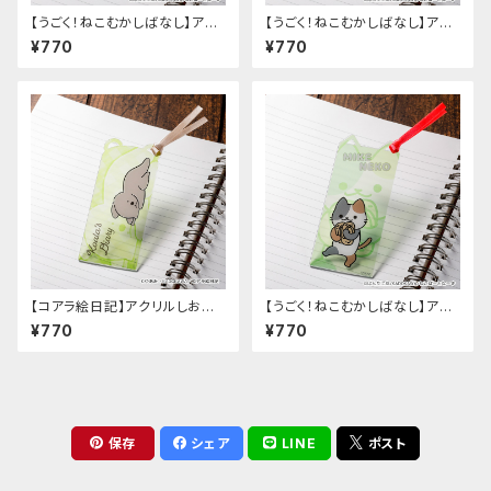
【うごく！ねこむかしばなし】アク
【うごく！ねこむかしばなし】アク
リルしおり（A）
リルしおり（C）
¥770
¥770
【コアラ絵日記】アクリルしおり
【うごく！ねこむかしばなし】アク
（E）
リルしおり（F）
¥770
¥770
保存
シェア
LINE
ポスト