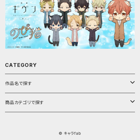
CATEGORY
作品名で探す
ア行
商品カテゴリで探す
アストロノオト
カ行
キャラfab限定描き下ろしイラスト
© キャラfab
彩澄しゅお・りりせ
家庭教師ヒットマンREBORN!