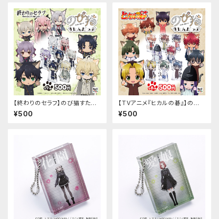
【終わりのセラフ】のび猫すたん
【TVアニメ『ヒカルの碁』】のび
だっぷ
猫すたんだっぷ
¥500
¥500