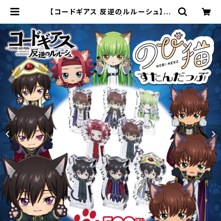
【コードギアス 反逆のルルーシュ】の
び猫すたんだっぷ | キャラfab