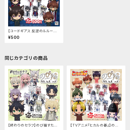
【コードギアス 反逆のルルーシ
ュ】のび猫すたんだっぷ
¥500
同じカテゴリの商品
【終わりのセラフ】のび猫すたん
【TVアニメ『ヒカルの碁』】のび
だっぷ
猫すたんだっぷ