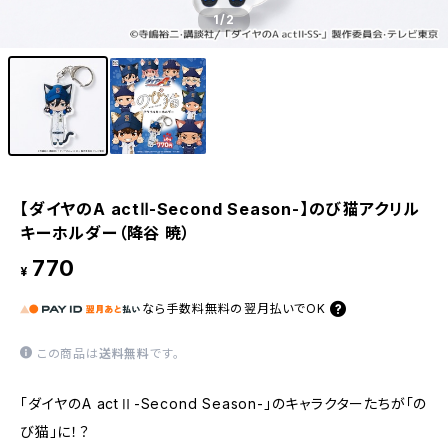
1
/2
【ダイヤのA actⅡ-Second Season-】のび猫アクリル
キーホルダー（降谷 暁）
770
¥
なら
手数料無料の
翌月払いでOK
この商品は
送料無料
です。
「ダイヤのA actⅡ-Second Season-」のキャラクターたちが「の
び猫」に！？