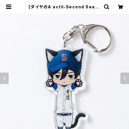
【ダイヤのA actⅡ-Second Seaso
n-】のび猫アクリルキーホルダー（降
谷 暁） | キャラfab