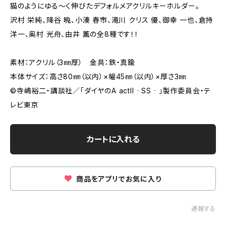
猫のようにゆる〜く伸びたデフォルメアクリルキーホルダー。
沢村 栄純、降谷 暁、小湊 春市、滝川 クリス 優、御幸 一也、倉持
洋一、奥村 光舟、由井 薫の全8種です！！
素材：アクリル（3㎜厚） 金具：鉄・真鍮
本体サイズ：高さ80㎜（以内）×幅45㎜（以内）×厚さ3㎜
©寺嶋裕二‧講談社∕「ダイヤのA actII‐SS‐」製作委員会‧テ
レビ東京
カートに入れる
商品をアプリでお気に入り
通報する