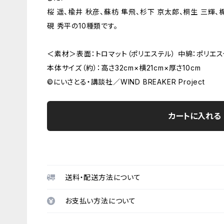
桜 遥、楡井 秋彦、蘇枋 隼飛、杉下 京太郎、桐生 三輝、梶
硯 秀平の10種類です。
＜素材＞表面：トロマット（ポリエステル） 中綿：ポリエ
本体サイズ（約）：高さ32cm×横21cm×厚さ10cm
©にいさとる・講談社／WIND BREAKER Project
カートに入れる
送料・配送方法について
お支払い方法について