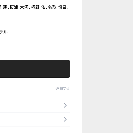
 蓮、柘浦 大河、椿野 佑、名取 慎吾、
ステル
通報する