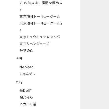
ので、気ままに魔術を極めま
す
東京喰種トーキョーグール
東京喰種トーキョーグール:r
e
東京ミュウミュウ にゅ～♡
東京リベンジャーズ
咎狗の血
ナ行
NeoRad
にゃんデレ
ハ行
華Doll*
桜乃そら
ヒカルの碁