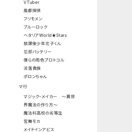
VTuber
風都探偵
フリモメン
ブルーロック
ヘタリアWorld★Stars
放課後少年花子くん
忘却バッテリー
僕らの雨色プロトコル
没落貴族
ポロンちゃん
マ行
マジック・メイカー ～異世
界魔法の作り方～
魔法科高校の劣等生
宮舞モカ
メイドインアビス