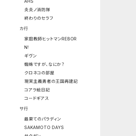
AHS
炎炎ノ消防隊
終わりのセラフ
カ行
家庭教師ヒットマンREBOR
N!
ギヴン
蜘蛛ですが、なにか？
クロネコの部屋
現実主義勇者の王国再建記
コアラ絵日記
コードギアス
サ行
最果てのパラディン
SAKAMOTO DAYS
サクガン