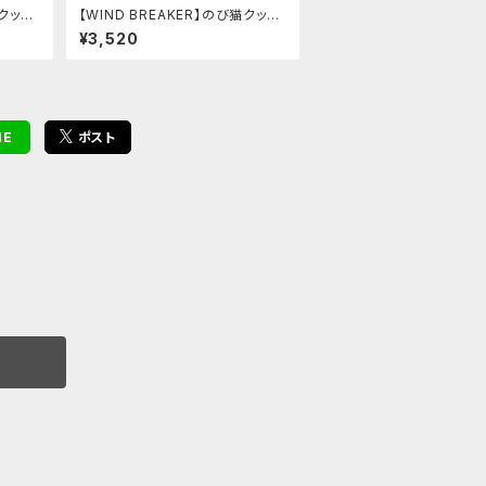
猫クッシ
【WIND BREAKER】のび猫クッシ
ョン（杉下 京太郎）
¥3,520
NE
ポスト