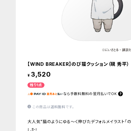
【WIND BREAKER】のび猫クッション（硯 秀平）
3,520
¥
残り1点
なら
手数料無料の
翌月払いでOK
この商品は
送料無料
です。
大人気"猫のようにゆる〜く伸びたデフォルメイラスト「の
した！