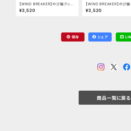
【WIND BREAKER】のび猫クッシ
【WIND BREAKER】のび
ョン（楡井 秋彦）
ョン（蘇枋 隼飛）
¥3,520
¥3,520
保存
シェア
LI
商品一覧に戻る