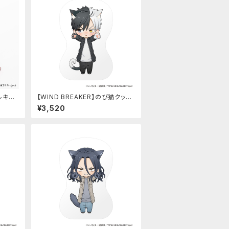
リルキー
【WIND BREAKER】のび猫クッシ
ョン（桜 遥）
¥3,520