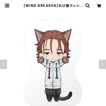
【WIND BREAKER】のび猫クッショ
ン（名取 慎吾） | キャラfab