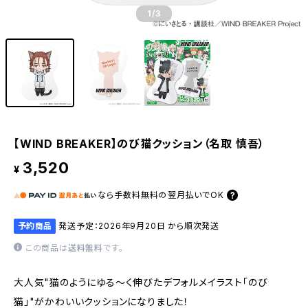
1
/3
【WIND BREAKER】のび猫クッション（名取 慎吾）
3,520
¥
なら
手数料無料の
翌月払いでOK
予約商品
発送予定：2026年9月20日 から順次発送
この商品は
送料無料
です。
大人気"猫のようにゆる〜く伸びたデフォルメイラスト「のび
猫」"がかわいいクッションになりました！