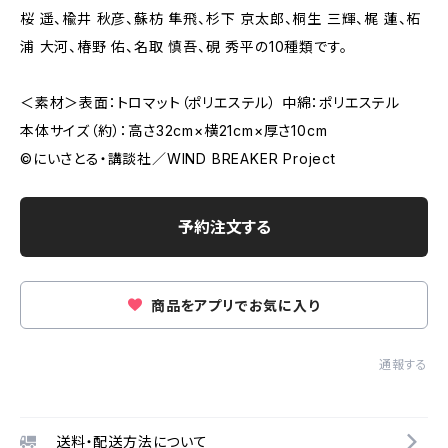
桜 遥、楡井 秋彦、蘇枋 隼飛、杉下 京太郎、桐生 三輝、梶 蓮、柘
浦 大河、椿野 佑、名取 慎吾、硯 秀平の10種類です。
＜素材＞表面：トロマット（ポリエステル） 中綿：ポリエステル
本体サイズ（約）：高さ32cm×横21cm×厚さ10cm
©にいさとる・講談社／WIND BREAKER Project
予約注文する
商品をアプリでお気に入り
通報する
送料・配送方法について