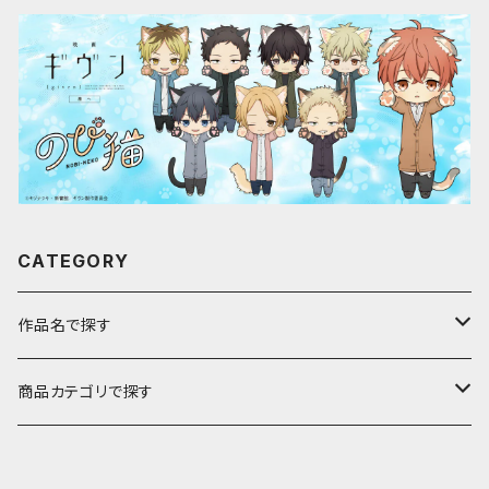
CATEGORY
作品名で探す
ア行
商品カテゴリで探す
アストロノオト
カ行
キャラfab限定描き下ろしイラスト