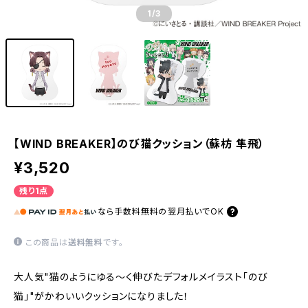
1
/3
【WIND BREAKER】のび猫クッション（蘇枋 隼飛）
¥3,520
残り1点
なら
手数料無料の
翌月払いでOK
この商品は
送料無料
です。
大人気"猫のようにゆる〜く伸びたデフォルメイラスト「のび
猫」"がかわいいクッションになりました！