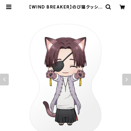
【WIND BREAKER】のび猫クッショ
ン（蘇枋 隼飛） | キャラfab