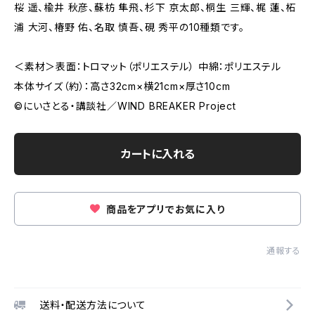
桜 遥、楡井 秋彦、蘇枋 隼飛、杉下 京太郎、桐生 三輝、梶 蓮、柘
浦 大河、椿野 佑、名取 慎吾、硯 秀平の10種類です。
＜素材＞表面：トロマット（ポリエステル） 中綿：ポリエステル
本体サイズ（約）：高さ32cm×横21cm×厚さ10cm
©にいさとる・講談社／WIND BREAKER Project
カートに入れる
商品をアプリでお気に入り
通報する
送料・配送方法について