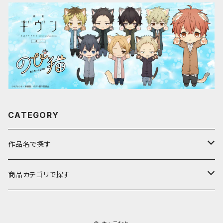
CATEGORY
作品名で探す
ア行
商品カテゴリで探す
アストロノオト
カ行
キャラfab限定描き下ろしイラスト