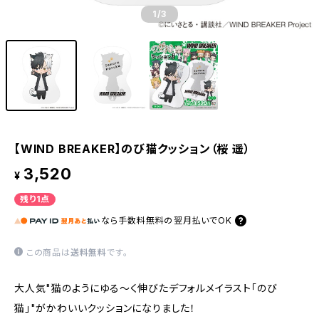
1
/3
【WIND BREAKER】のび猫クッション（桜 遥）
3,520
¥
残り1点
なら
手数料無料の
翌月払いでOK
この商品は
送料無料
です。
大人気"猫のようにゆる〜く伸びたデフォルメイラスト「のび
猫」"がかわいいクッションになりました！