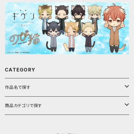
CATEGORY
作品名で探す
ア行
商品カテゴリで探す
アストロノオト
カ行
キャラfab限定描き下ろしイラスト