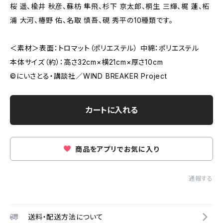
桜 遥、楡井 秋彦、蘇枋 隼飛、杉下 京太郎、桐生 三輝、梶 蓮、柘
浦 大河、椿野 佑、名取 慎吾、硯 秀平の10種類です。
＜素材＞表面：トロマット（ポリエステル） 中綿：ポリエステル
本体サイズ（約）：高さ32cm×横21cm×厚さ10cm
©にいさとる・講談社／WIND BREAKER Project
カートに入れる
商品をアプリでお気に入り
通報する
送料・配送方法について