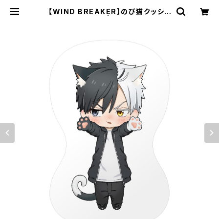
【WIND BREAKER】のび猫クッショ
ン（桜 遥） | キャラfab