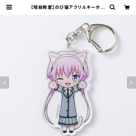
【暗殺教室】のび猫アクリルキーホル
ダー（律） | キャラfab