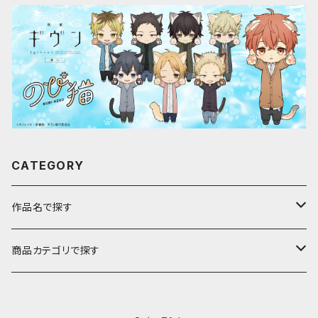
CATEGORY
作品名で探す
ア行
商品カテゴリで探す
アストロノオト
カ行
キャラfab限定描き下ろしイラスト