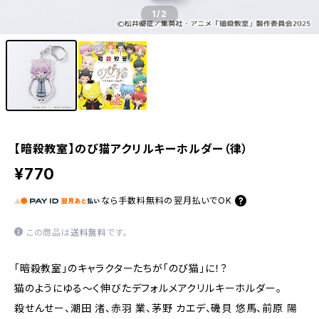
1
/2
【暗殺教室】のび猫アクリルキーホルダー（律）
¥770
なら
手数料無料の
翌月払いでOK
この商品は
送料無料
です。
「暗殺教室」のキャラクターたちが「のび猫」に！？
猫のようにゆる〜く伸びたデフォルメアクリルキーホルダー。
殺せんせー、潮田 渚、赤羽 業、茅野 カエデ、磯貝 悠馬、前原 陽