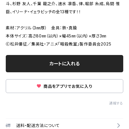
斗、杉野 友人、千葉 龍之介、速水 凛香、律、堀部 糸成、烏間 惟
臣、イリーナ・イェラビッチの全13種です！！
素材：アクリル（3㎜厚） 金具：鉄・真鍮
本体サイズ：高さ80㎜（以内）×幅45㎜（以内）×厚さ3㎜
Ⓒ松井優征／集英社・アニメ「暗殺教室」製作委員会2025
カートに入れる
商品をアプリでお気に入り
通報する
送料・配送方法について