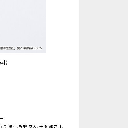
陽斗）
ー。
前原 陽斗、杉野 友人、千葉 龍之介、