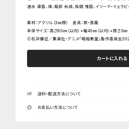
速水 凛香、律、堀部 糸成、烏間 惟臣、イリーナ・イェラビ
素材：アクリル（3㎜厚） 金具：鉄・真鍮
本体サイズ：高さ80㎜（以内）×幅45㎜（以内）×厚さ3㎜
Ⓒ松井優征／集英社・アニメ「暗殺教室」製作委員会202
カートに入れる
送料・配送方法について
お支払い方法について