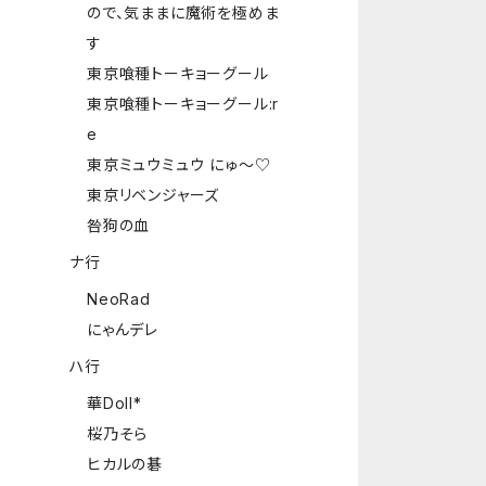
ので、気ままに魔術を極めま
す
東京喰種トーキョーグール
東京喰種トーキョーグール:r
e
東京ミュウミュウ にゅ～♡
東京リベンジャーズ
咎狗の血
ナ行
NeoRad
にゃんデレ
ハ行
華Doll*
桜乃そら
ヒカルの碁