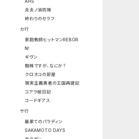
AHS
炎炎ノ消防隊
終わりのセラフ
カ行
家庭教師ヒットマンREBOR
N!
ギヴン
蜘蛛ですが、なにか？
クロネコの部屋
現実主義勇者の王国再建記
コアラ絵日記
コードギアス
サ行
最果てのパラディン
SAKAMOTO DAYS
サクガン