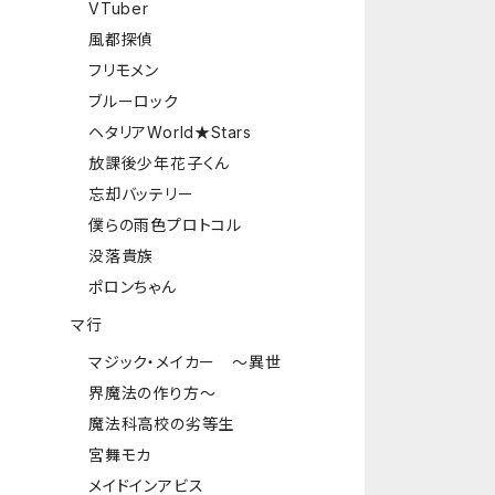
VTuber
風都探偵
フリモメン
ブルーロック
ヘタリアWorld★Stars
放課後少年花子くん
忘却バッテリー
僕らの雨色プロトコル
没落貴族
ポロンちゃん
マ行
マジック・メイカー ～異世
界魔法の作り方～
魔法科高校の劣等生
宮舞モカ
メイドインアビス