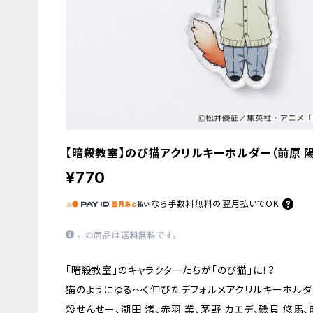
【暗殺教室】のび猫アクリルキーホルダー（前原 
¥770
なら
手数料無料の
翌月払いでOK
この商品は
送料無料
です。
「暗殺教室」のキャラクターたちが「のび猫」に！？
猫のようにゆる〜く伸びたデフォルメアクリルキーホルダ
殺せんせー、潮田 渚、赤羽 業、茅野 カエデ、磯貝 悠馬、