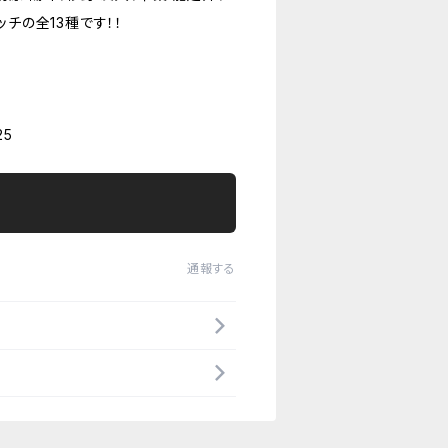
ッチの全13種です！！
5
通報する