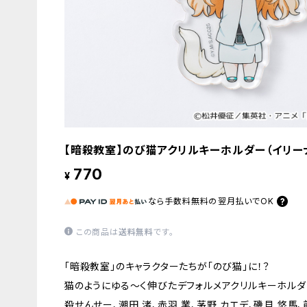
【暗殺教室】のび猫アクリルキーホルダー（イリー
770
¥
なら
手数料無料の
翌月払いでOK
この商品は
送料無料
です。
「暗殺教室」のキャラクターたちが「のび猫」に！？
猫のようにゆる〜く伸びたデフォルメアクリルキーホルダ
殺せんせー、潮田 渚、赤羽 業、茅野 カエデ、磯貝 悠馬、