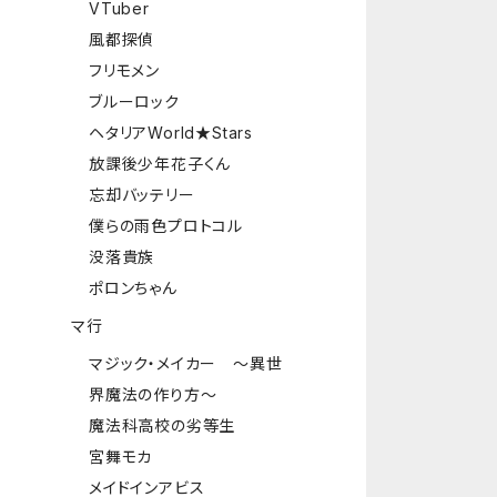
VTuber
風都探偵
フリモメン
ブルーロック
ヘタリアWorld★Stars
放課後少年花子くん
忘却バッテリー
僕らの雨色プロトコル
没落貴族
ポロンちゃん
マ行
マジック・メイカー ～異世
界魔法の作り方～
魔法科高校の劣等生
宮舞モカ
メイドインアビス