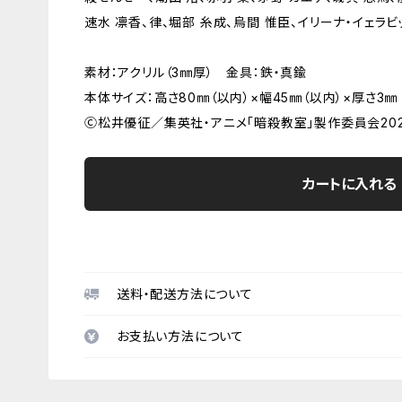
速水 凛香、律、堀部 糸成、烏間 惟臣、イリーナ・イェラビ
素材：アクリル（3㎜厚） 金具：鉄・真鍮
本体サイズ：高さ80㎜（以内）×幅45㎜（以内）×厚さ3㎜
Ⓒ松井優征／集英社・アニメ「暗殺教室」製作委員会202
カートに入れる
送料・配送方法について
お支払い方法について