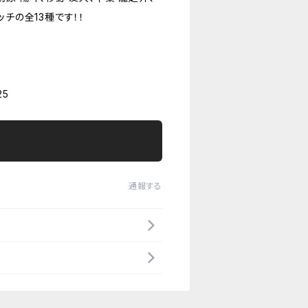
ッチの全13種です！！
5
通報する