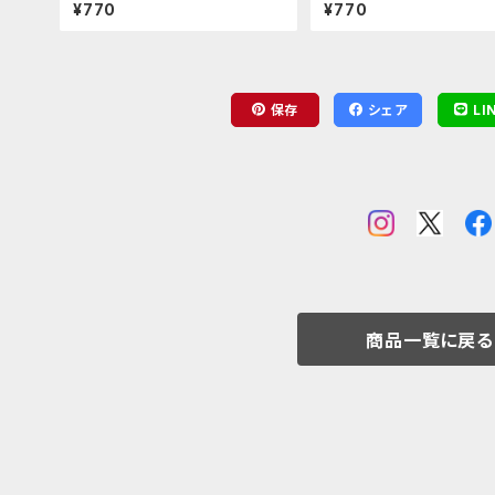
ルダー（殺せんせー）
ルダー（速水 凛香）
¥770
¥770
保存
シェア
LI
商品一覧に戻る