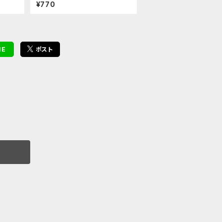
ルダー（律）
¥770
NE
ポスト