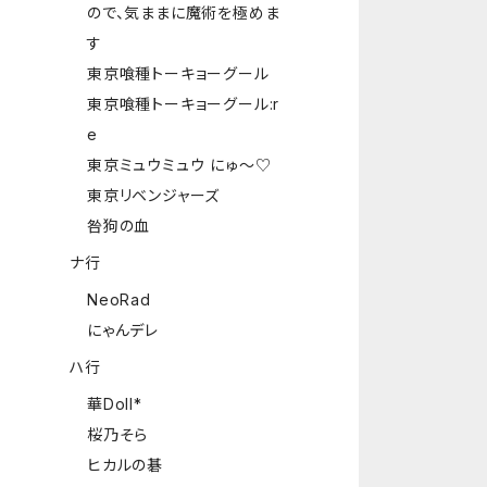
ので、気ままに魔術を極めま
す
東京喰種トーキョーグール
東京喰種トーキョーグール:r
e
東京ミュウミュウ にゅ～♡
東京リベンジャーズ
咎狗の血
ナ行
NeoRad
にゃんデレ
ハ行
華Doll*
桜乃そら
ヒカルの碁