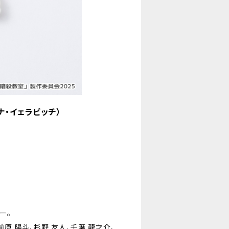
ナ・イェラビッチ）
ー。
前原 陽斗、杉野 友人、千葉 龍之介、