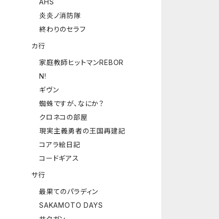
AHS
炎炎ノ消防隊
終わりのセラフ
カ行
家庭教師ヒットマンREBOR
N!
ギヴン
蜘蛛ですが、なにか？
クロネコの部屋
現実主義勇者の王国再建記
コアラ絵日記
コードギアス
サ行
最果てのパラディン
SAKAMOTO DAYS
サクガン