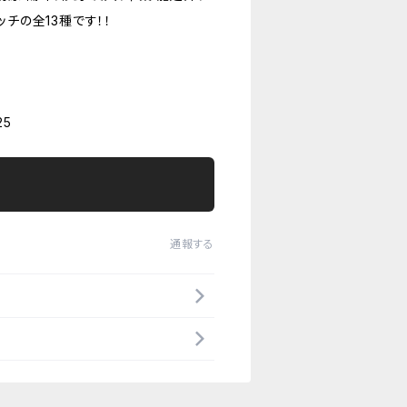
ッチの全13種です！！
5
通報する