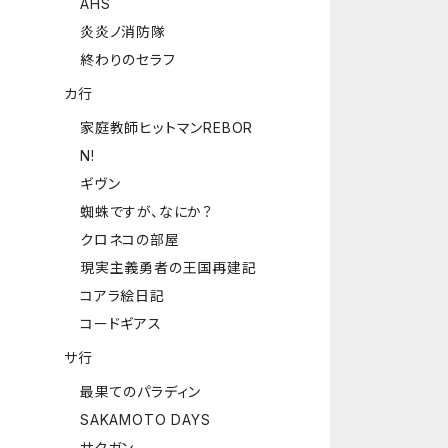
AHS
炎炎ノ消防隊
終わりのセラフ
カ行
家庭教師ヒットマンREBOR
N!
ギヴン
蜘蛛ですが、なにか？
クロネコの部屋
現実主義勇者の王国再建記
コアラ絵日記
コードギアス
サ行
最果てのパラディン
SAKAMOTO DAYS
サクガン