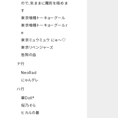
ので、気ままに魔術を極めま
す
東京喰種トーキョーグール
東京喰種トーキョーグール:r
e
東京ミュウミュウ にゅ～♡
東京リベンジャーズ
咎狗の血
ナ行
NeoRad
にゃんデレ
ハ行
華Doll*
桜乃そら
ヒカルの碁