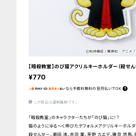
【暗殺教室】のび猫アクリルキーホルダー（殺せん
¥770
なら
手数料無料の
翌月払いでOK
この商品は
送料無料
です。
「暗殺教室」のキャラクターたちが「のび猫」に！？
猫のようにゆる〜く伸びたデフォルメアクリルキーホルダ
殺せんせー、潮田 渚、赤羽 業、茅野 カエデ、磯貝 悠馬、