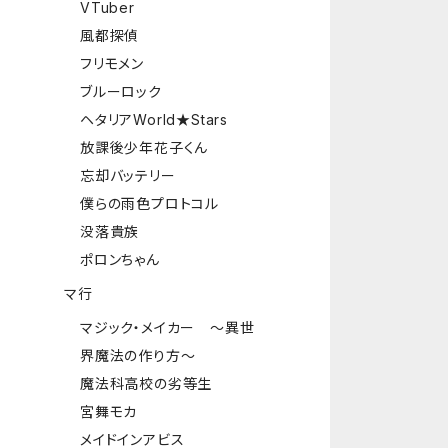
VTuber
風都探偵
フリモメン
ブルーロック
ヘタリアWorld★Stars
放課後少年花子くん
忘却バッテリー
僕らの雨色プロトコル
没落貴族
ポロンちゃん
マ行
マジック・メイカー ～異世
界魔法の作り方～
魔法科高校の劣等生
宮舞モカ
メイドインアビス