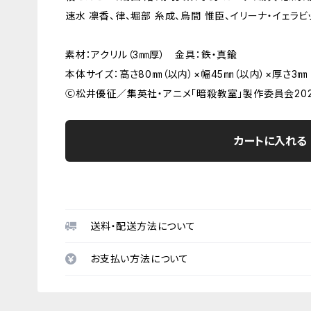
速水 凛香、律、堀部 糸成、烏間 惟臣、イリーナ・イェラビ
素材：アクリル（3㎜厚） 金具：鉄・真鍮
本体サイズ：高さ80㎜（以内）×幅45㎜（以内）×厚さ3㎜
Ⓒ松井優征／集英社・アニメ「暗殺教室」製作委員会202
カートに入れる
送料・配送方法について
お支払い方法について