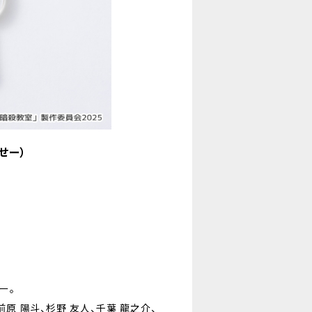
せー）
ー。
前原 陽斗、杉野 友人、千葉 龍之介、