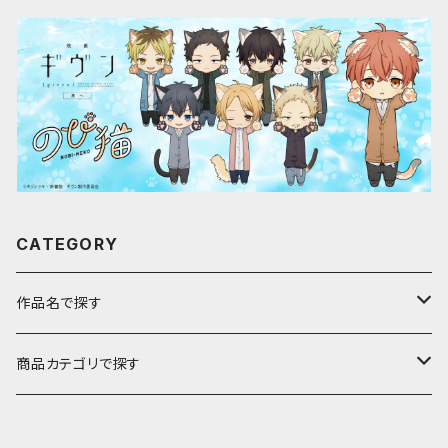
CATEGORY
作品名で探す
ア行
商品カテゴリで探す
アストロノオト
カ行
キャラfab限定描き下ろしイラスト