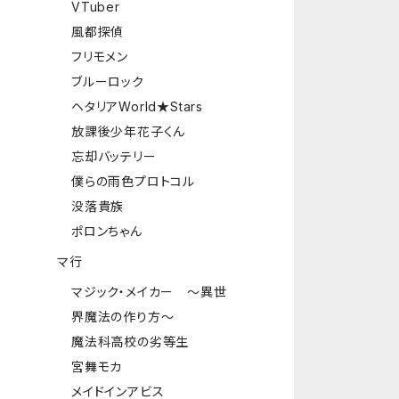
VTuber
風都探偵
フリモメン
ブルーロック
ヘタリアWorld★Stars
放課後少年花子くん
忘却バッテリー
僕らの雨色プロトコル
没落貴族
ポロンちゃん
マ行
マジック・メイカー ～異世
界魔法の作り方～
魔法科高校の劣等生
宮舞モカ
メイドインアビス