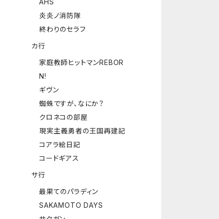
AHS
炎炎ノ消防隊
終わりのセラフ
カ行
家庭教師ヒットマンREBOR
N!
ギヴン
蜘蛛ですが、なにか？
クロネコの部屋
現実主義勇者の王国再建記
コアラ絵日記
コードギアス
サ行
最果てのパラディン
SAKAMOTO DAYS
サクガン