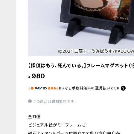
【探偵はもう、死んでいる。】フレームマグネット（1
980
¥
なら
手数料無料の
翌月払いでOK
この商品は
送料無料
です。
全11種
ビジュアル絵がミニフレームに！
磁石＆スタンドパーツ付属なので飾り方自由自在。