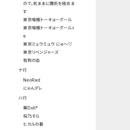
ので、気ままに魔術を極めま
す
東京喰種トーキョーグール
東京喰種トーキョーグール:r
e
東京ミュウミュウ にゅ～♡
東京リベンジャーズ
咎狗の血
ナ行
NeoRad
にゃんデレ
ハ行
華Doll*
桜乃そら
ヒカルの碁